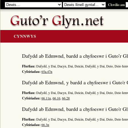
Chwilio am
CYNNWYS
CARTREF
Dafydd ab Edmwnd, bardd a chyfoeswr i Guto’r G
Y GOLYGIAD
Ffurfiau:
Dafydd, y Dai, Dacyn, Dai, Deicin, Dafydd, y Dai, Deio, Deio Ie
Y Cerddi
Cyfeiriadau:
65a.47n
Rhestr Teitlau
Dafydd ab Edmwnd, y bardd a chyfoeswr i Guto'r 
Noddwyr a Beirdd
Ffurfiau:
Dafydd, y Dai, Dacyn, Dai, Deicin, Dafydd, y Dai, Deio, Deio Ie
Enwau Personol
Cyfeiriadau:
66.11n
,
66.16
,
66.28
Enwau Lleoedd
Dafydd ab Edmwnd, bardd a chyfoeswr i Guto'r G
Llawysgrifau a Cherddi
Ffurfiau:
Dafydd, y Dai, Dacyn, Dai, Deicin, Dafydd, y Dai, Deio, Deio Ie
ADNODDAU
Cyfeiriadau:
66.3n