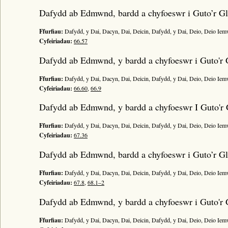
Bywgraffiad
Dafydd ab Edmwnd, bardd a chyfoeswr i Guto’r G
Am y prosiect
Ffurfiau:
Dafydd, y Dai, Dacyn, Dai, Deicin, Dafydd, y Dai, Deio, Deio Ie
Canllawiau
Cyfeiriadau:
66.57
Perfformiadau
Dafydd ab Edmwnd, y bardd a chyfoeswr i Guto'r 
Y Gerdd a’r Gân
Ffurfiau:
Dafydd, y Dai, Dacyn, Dai, Deicin, Dafydd, y Dai, Deio, Deio Ie
Cyhoeddiadau
Cyfeiriadau:
66.60
,
66.9
Gwalch Cywyddau Gwŷr
Dafydd ab Edmwnd, y bardd a chyfoeswr I Guto'r
Erthyglau
Ffurfiau:
Dafydd, y Dai, Dacyn, Dai, Deicin, Dafydd, y Dai, Deio, Deio Ie
Golygu Digidol
Cyfeiriadau:
67.36
Cyfeillion Cerddorol
Dafydd ab Edmwnd, bardd a chyfoeswr i Guto’r G
CYMRU GUTO
Ffurfiau:
Dafydd, y Dai, Dacyn, Dai, Deicin, Dafydd, y Dai, Deio, Deio Ie
Cyfeiriadau:
67.8
,
68.1–2
Dafydd ab Edmwnd, y bardd a chyfoeswr i Guto'r 
Ffurfiau:
Dafydd, y Dai, Dacyn, Dai, Deicin, Dafydd, y Dai, Deio, Deio Ie