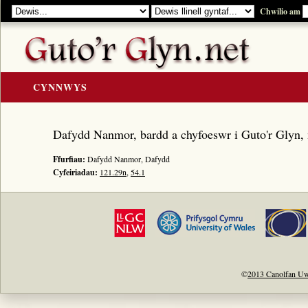
Chwilio am
CYNNWYS
CARTREF
Dafydd Nanmor, bardd a chyfoeswr i Guto'r Glyn,
Y GOLYGIAD
Ffurfiau:
Dafydd Nanmor, Dafydd
Y Cerddi
Cyfeiriadau:
121.29n
,
54.1
Rhestr Teitlau
Noddwyr a Beirdd
Enwau Personol
Enwau Lleoedd
Llawysgrifau a Cherddi
©
2013 Canolfan Uw
ADNODDAU