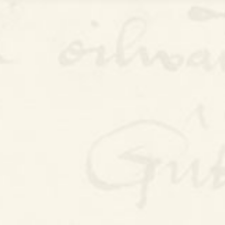
Bywgraffiad
Am y prosiect
Canllawiau
Perfformiadau
Y Gerdd a’r Gân
Cyhoeddiadau
Gwalch Cywyddau Gwŷr
Erthyglau
Golygu Digidol
Cyfeillion Cerddorol
CYMRU GUTO