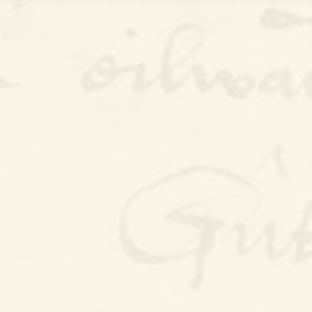
Bywgraffiad
Am y prosiect
Canllawiau
Perfformiadau
Y Gerdd a’r Gân
Cyhoeddiadau
Gwalch Cywyddau Gwŷr
Erthyglau
Golygu Digidol
Cyfeillion Cerddorol
CYMRU GUTO