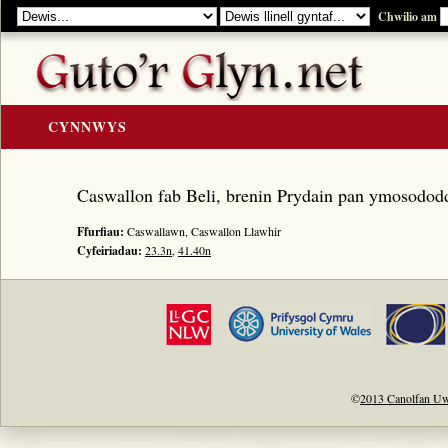
Chwilio am
CYNNWYS
CARTREF
Caswallon fab Beli, brenin Prydain pan ymosododd 
Y GOLYGIAD
Ffurfiau:
Caswallawn, Caswallon Llawhir
Y Cerddi
Cyfeiriadau:
23.3n
,
41.40n
Rhestr Teitlau
Noddwyr a Beirdd
Enwau Personol
Enwau Lleoedd
Llawysgrifau a Cherddi
©
2013 Canolfan Uw
ADNODDAU