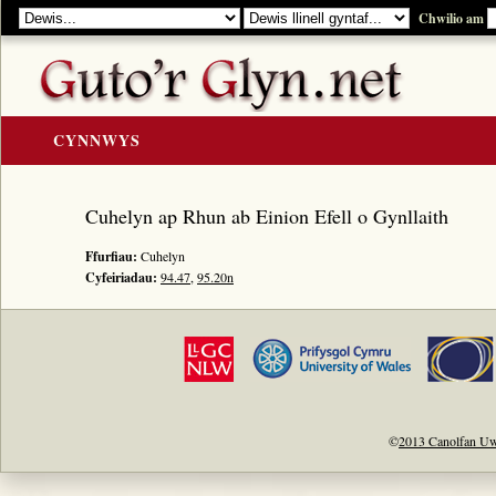
Chwilio am
CYNNWYS
CARTREF
Cuhelyn ap Rhun ab Einion Efell o Gynllaith
Y GOLYGIAD
Ffurfiau:
Cuhelyn
Y Cerddi
Cyfeiriadau:
94.47
,
95.20n
Rhestr Teitlau
Noddwyr a Beirdd
Enwau Personol
Enwau Lleoedd
Llawysgrifau a Cherddi
©
2013 Canolfan Uw
ADNODDAU