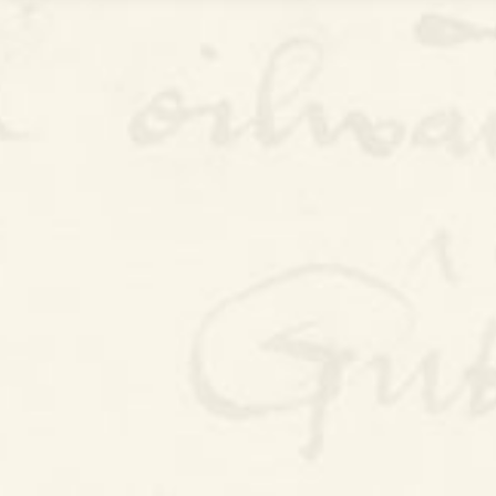
Bywgraffiad
Am y prosiect
Canllawiau
Perfformiadau
Y Gerdd a’r Gân
Cyhoeddiadau
Gwalch Cywyddau Gwŷr
Erthyglau
Golygu Digidol
Cyfeillion Cerddorol
CYMRU GUTO