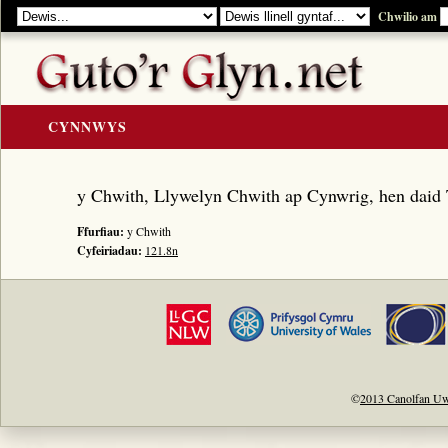
Chwilio am
CYNNWYS
CARTREF
y Chwith, Llywelyn Chwith ap Cynwrig, hen daid
Y GOLYGIAD
Ffurfiau:
y Chwith
Y Cerddi
Cyfeiriadau:
121.8n
Rhestr Teitlau
Noddwyr a Beirdd
Enwau Personol
Enwau Lleoedd
Llawysgrifau a Cherddi
©
2013 Canolfan Uw
ADNODDAU