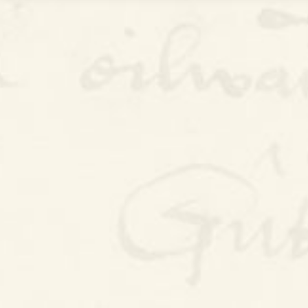
Bywgraffiad
Am y prosiect
Canllawiau
Perfformiadau
Y Gerdd a’r Gân
Cyhoeddiadau
Gwalch Cywyddau Gwŷr
Erthyglau
Golygu Digidol
Cyfeillion Cerddorol
CYMRU GUTO