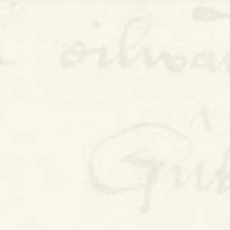
Bywgraffiad
Am y prosiect
Canllawiau
Perfformiadau
Y Gerdd a’r Gân
Cyhoeddiadau
Gwalch Cywyddau Gwŷr
Erthyglau
Golygu Digidol
Cyfeillion Cerddorol
CYMRU GUTO