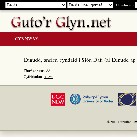
Chwilio am
CYNNWYS
CARTREF
Eunudd, ansicr, cyndaid i Siôn Dafi (ai Eunudd ap
Y GOLYGIAD
Ffurfiau:
Eunudd
Y Cerddi
Cyfeiriadau:
41.9n
Rhestr Teitlau
Noddwyr a Beirdd
Enwau Personol
Enwau Lleoedd
Llawysgrifau a Cherddi
©
2013 Canolfan Uw
ADNODDAU