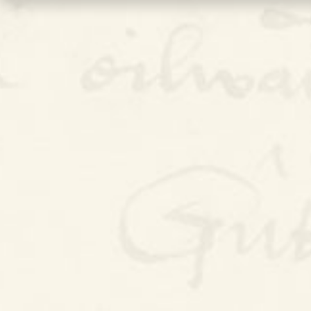
Bywgraffiad
Am y prosiect
Canllawiau
Perfformiadau
Y Gerdd a’r Gân
Cyhoeddiadau
Gwalch Cywyddau Gwŷr
Erthyglau
Golygu Digidol
Cyfeillion Cerddorol
CYMRU GUTO