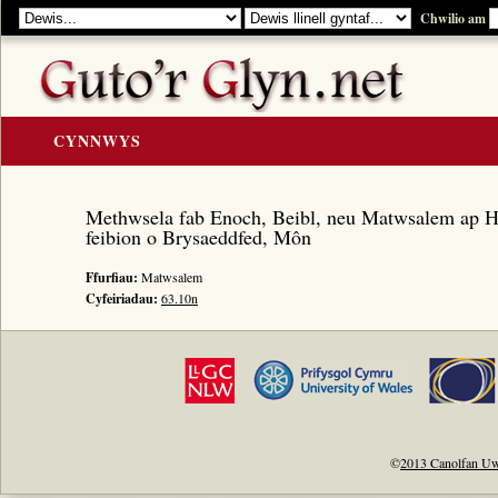
Chwilio am
CYNNWYS
CARTREF
Methwsela fab Enoch, Beibl, neu Matwsalem ap H
Y GOLYGIAD
feibion o Brysaeddfed, Môn
Y Cerddi
Ffurfiau:
Matwsalem
Rhestr Teitlau
Cyfeiriadau:
63.10n
Noddwyr a Beirdd
Enwau Personol
Enwau Lleoedd
Llawysgrifau a Cherddi
©
2013 Canolfan Uw
ADNODDAU