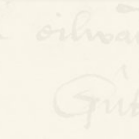
Bywgraffiad
Am y prosiect
Canllawiau
Perfformiadau
Y Gerdd a’r Gân
Cyhoeddiadau
Gwalch Cywyddau Gwŷr
Erthyglau
Golygu Digidol
Cyfeillion Cerddorol
CYMRU GUTO