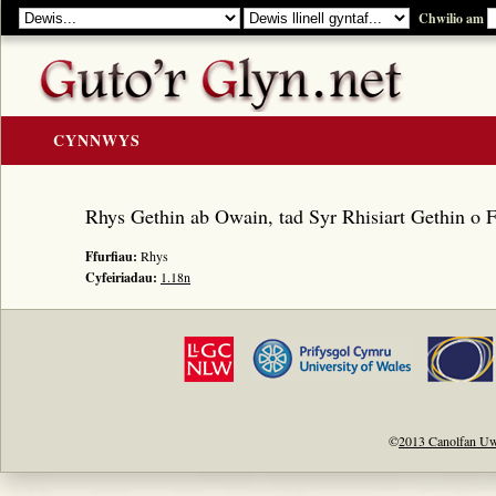
Chwilio am
CYNNWYS
CARTREF
Rhys Gethin ab Owain, tad Syr Rhisiart Gethin o F
Y GOLYGIAD
Ffurfiau:
Rhys
Y Cerddi
Cyfeiriadau:
1.18n
Rhestr Teitlau
Noddwyr a Beirdd
Enwau Personol
Enwau Lleoedd
Llawysgrifau a Cherddi
©
2013 Canolfan Uw
ADNODDAU