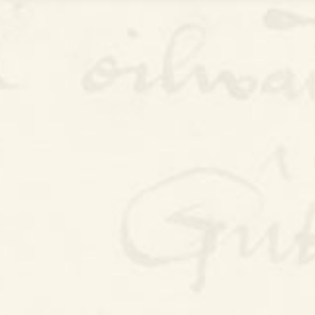
Bywgraffiad
Am y prosiect
Canllawiau
Perfformiadau
Y Gerdd a’r Gân
Cyhoeddiadau
Gwalch Cywyddau Gwŷr
Erthyglau
Golygu Digidol
Cyfeillion Cerddorol
CYMRU GUTO