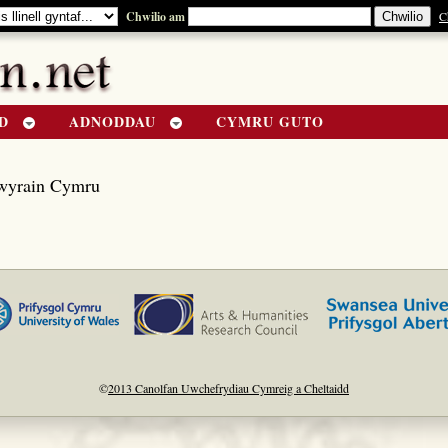
Chwilio am
C
D
ADNODDAU
CYMRU GUTO
wyrain Cymru
©
2013 Canolfan Uwchefrydiau Cymreig a Cheltaidd