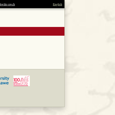
hwilio uwch
English