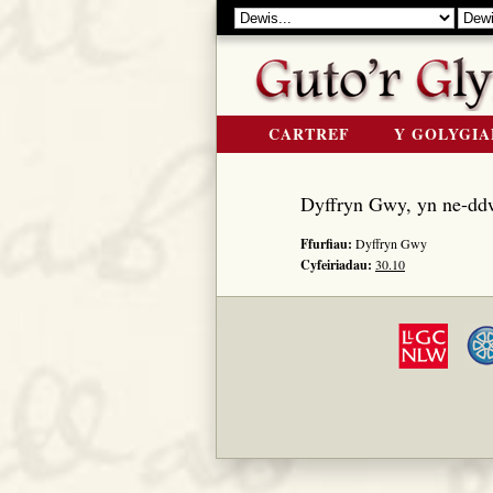
CARTREF
Y GOLYGIA
Dyffryn Gwy, yn ne-dd
Ffurfiau:
Dyffryn Gwy
Cyfeiriadau:
30.10