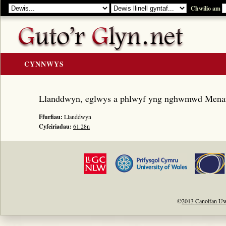
Chwilio am
CYNNWYS
CARTREF
Llanddwyn, eglwys a phlwyf yng nghwmwd Mena
Y GOLYGIAD
Ffurfiau:
Llanddwyn
Y Cerddi
Cyfeiriadau:
61.28n
Rhestr Teitlau
Noddwyr a Beirdd
Enwau Personol
Enwau Lleoedd
Llawysgrifau a Cherddi
©
2013 Canolfan Uw
ADNODDAU