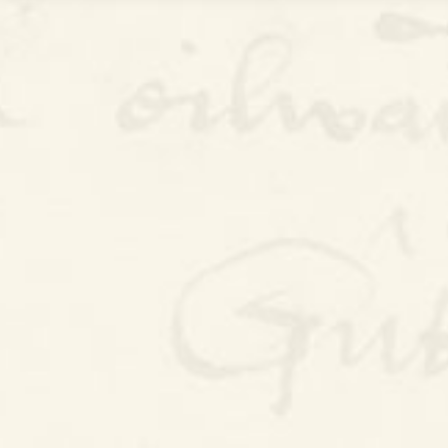
Bywgraffiad
Am y prosiect
Canllawiau
Perfformiadau
Y Gerdd a’r Gân
Cyhoeddiadau
Gwalch Cywyddau Gwŷr
Erthyglau
Golygu Digidol
Cyfeillion Cerddorol
CYMRU GUTO