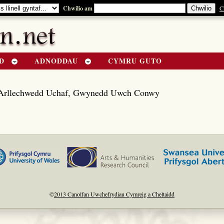
Chwilio am
C
D
ADNODDAU
CYMRU GUTO
Arllechwedd Uchaf, Gwynedd Uwch Conwy
©
2013 Canolfan Uwchefrydiau Cymreig a Cheltaidd