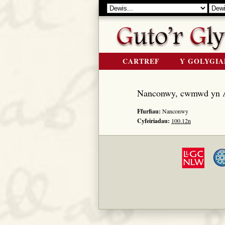
CARTREF
Y GOLYGIA
Nanconwy, cwmwd yn 
Ffurfiau:
Nanconwy
Cyfeiriadau:
100.12n