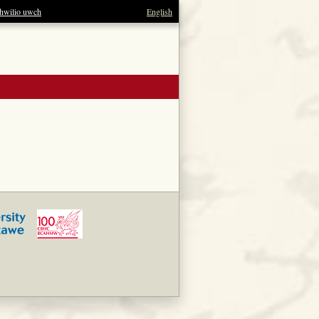
hwilio uwch
English