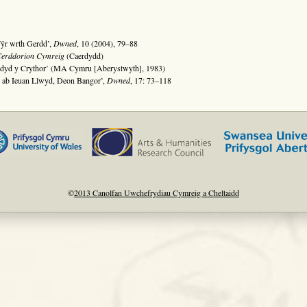
ŷr wrth Gerdd’,
Dwned
, 10 (2004), 79–88
Cerddorion Cymreig
(Caerdydd)
ddyd y Crythor’ (MA Cymru [Aberystwyth], 1983)
fin ab Ieuan Llwyd, Deon Bangor’,
Dwned
, 17: 73–118
©
2013 Canolfan Uwchefrydiau Cymreig a Cheltaidd