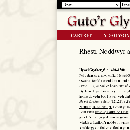
CARTREF
Y GOLYGIA
Rhestr Noddwyr a
Hywel Grythor,
fl. c.
1480–1500
Fel y dengys ei enw, enillai Hywel 
Owain
o feirdd a cherddorion, ond m
(1983: 137) ei bod yn bosibl mai ef
Dychenir Hywel mewn cyfres o engly
honno dywedir bod Hywel wedi der
Hywel Grythawr fawr
(121.21), sef 
Nanmor
,
Tudur Penllyn
a Guto yn aw
Leiaf (mab
Ieuan ap Gruffudd Leiaf
)
ganrif. Yn y cywydd hwnnw gelwir G
wledda ar haelioni’r noddwr hwnnw (S
Ymddengys ei fod yn ei flodau yn neg