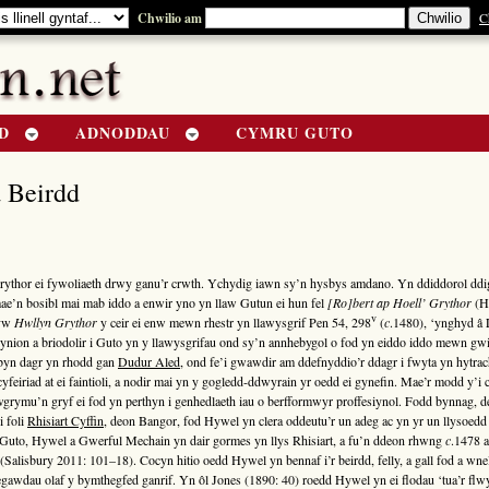
Chwilio am
C
D
ADNODDAU
CYMRU GUTO
 Beirdd
Grythor ei fywoliaeth drwy ganu’r crwth. Ychydig iawn sy’n hysbys amdano. Yn ddiddorol ddigo
ae’n bosibl mai mab iddo a enwir yno yn llaw Gutun ei hun fel
[Ro]bert ap Hoell’ Grythor
(H
v
 yw
Hwllyn Grythor
y ceir ei enw mewn rhestr yn llawysgrif Pen 54, 298
(
c
.1480), ‘ynghyd â L
nion a briodolir i Guto yn y llawysgrifau ond sy’n annhebygol o fod yn eiddo iddo mewn gwi
byn dagr yn rhodd gan
Dudur Aled
, ond fe’i gwawdir am ddefnyddio’r ddagr i fwyta yn hytrac
cyfeiriad at ei faintioli, a nodir mai yn y gogledd-ddwyrain yr oedd ei gynefin. Mae’r modd y’i 
grymu’n gryf ei fod yn perthyn i genhedlaeth iau o berfformwyr proffesiynol. Fodd bynnag,
 i foli
Rhisiart Cyffin
, deon Bangor, fod Hywel yn clera oddeutu’r un adeg ac yn yr un llysoed
uto, Hywel a Gwerful Mechain yn dair gormes yn llys Rhisiart, a fu’n ddeon rhwng
c
.1478 a
alisbury 2011: 101–18). Cocyn hitio oedd Hywel yn bennaf i’r beirdd, felly, a gall fod a wnel
awdau olaf y bymthegfed ganrif. Yn ôl Jones (1890: 40) roedd Hywel yn ei flodau ‘tua’r flwyd