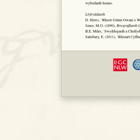
wybodaeth honno.
Llyfryddiaeth
D. Huws, ‘Rhestr Gutun Owain o W
Jones, M.O. (1890),
Bywgraffiaeth 
B.E. Miles, ‘Swyddogaeth a Chelfy
Salisbury, E. (2011), ‘Rhisiart Cyf