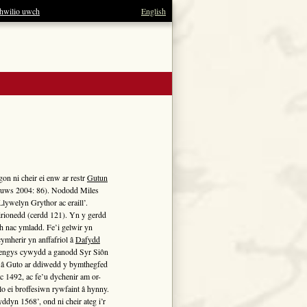
hwilio uwch
English
n ni cheir ei enw ar restr
Gutun
uws 2004: 86). Nododd Miles
lywelyn Grythor ac eraill’.
rionedd (cerdd 121). Yn y gerdd
h nac ymladd. Fe’i gelwir yn
cymherir yn anffafriol â
Dafydd
 dengys cywydd a ganodd Syr Siôn
d â Guto ar ddiwedd y bymthegfed
c 1492, ac fe’u dychenir am or-
o ei broffesiwn rywfaint â hynny.
dyn 1568’, ond ni cheir ateg i’r