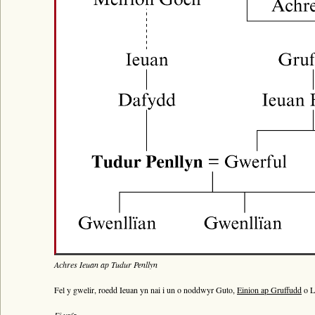
Bywgraffiad
Am y prosiect
Canllawiau
Perfformiadau
Y Gerdd a’r Gân
Cyhoeddiadau
Gwalch Cywyddau Gwŷr
Erthyglau
Golygu Digidol
Cyfeillion Cerddorol
CYMRU GUTO
Achres Ieuan ap Tudur Penllyn
Fel y gwelir, roedd Ieuan yn nai i un o noddwyr Guto,
Einion ap Gruffudd
o L
Ei yrfa