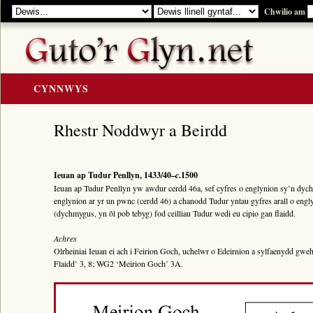
Chwilio am
CYNNWYS
CARTREF
Rhestr Noddwyr a Beirdd
Y GOLYGIAD
Y Cerddi
Ieuan ap Tudur Penllyn, 1433/40–
c
.1500
Rhestr Teitlau
Ieuan ap Tudur Penllyn yw awdur cerdd 46a, sef cyfres o englynion sy’n dych
englynion ar yr un pwnc (cerdd 46) a chanodd Tudur yntau gyfres arall o engl
Noddwyr a Beirdd
(dychmygus, yn ôl pob tebyg) fod ceilliau Tudur wedi eu cipio gan flaidd.
Enwau Personol
Achres
Enwau Lleoedd
Olrheiniai Ieuan ei ach i Feirion Goch, uchelwr o Edeirnion a sylfaenydd gwe
Flaidd’ 3, 8; WG2 ‘Meirion Goch’ 3A.
Llawysgrifau a Cherddi
ADNODDAU