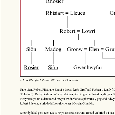
Bywgraffiad
Am y prosiect
Canllawiau
Perfformiadau
Y Gerdd a’r Gân
Cyhoeddiadau
Gwalch Cywyddau Gwŷr
Erthyglau
Golygu Digidol
Cyfeillion Cerddorol
CYMRU GUTO
Achres Elen ferch Robert Pilstwn o’r Llannerch
Un o blant Robert Pilstwn o Emral a Lowri ferch Gruffudd Fychan o Lyndyfrd
‘Puleston’). Derbyniodd un o’i chyndeidiau, Syr Roger de Puleston, dir gan E
Pilstyniaid yn un o deuluoedd mwyaf awdurdodol a phwerus y gogledd-ddwyrai
Robert Pilstwn, a briododd Lowri, chwaer i Owain Glyndŵr.
Rhoir dyddiad geni Elen tua 1370 yn achresi Bartrum. Roedd yn briod â’i ha