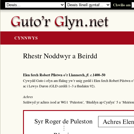
Chwilio am
CYNNWYS
CARTREF
Rhestr Noddwyr a Beirdd
Y GOLYGIAD
Y Cerddi
Elen ferch Robert Pilstwn o’r Llannerch,
fl. c.
1400–50
Rhestr Teitlau
Cywydd Guto i ofyn am ffaling yw’r unig gerdd i Elen ferch Robert Pilstwn o
ac i Lewys Daron (GLD cerddi 1–3 a thudalen 92).
Noddwyr a Beirdd
Achres
Enwau Personol
Seiliwyd yr achres isod ar WG1 ‘Puleston’, ‘Bleddyn ap Cynfyn’ 5 a ‘Meirio
Enwau Lleoedd
Llawysgrifau a Cherddi
ADNODDAU