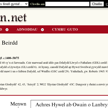
Chwilio am
C
D
ADNODDAU
CYMRU GUTO
 Beirdd
,
fl. c.
1400–50/75
 40 sy’n ei farwnadu. Ceir marwnad arall iddo gan Ddafydd Llwyd o Fathafarn (GDLl cerd
 Dafydd a Llywelyn (GLl cerdd 6). At hynny, canodd Dafydd ap Hywel Swrdwal gywydd maw
ydd mawl i un o feibion Dafydd, sef Wmffre (GSC cerdd 29). Ymhellach, gw. Roberts 1965: 9
ystan Glodrydd’ 42, 43, ‘Seisyll’ 2; WG2 ‘Elystan Glodrydd’ 43C. Dangosir y rheini a enwi
oddwyr.