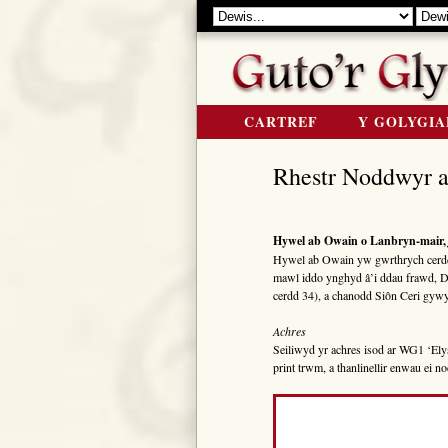
CARTREF
Y GOLYGIA
Rhestr Noddwyr a
Hywel ab Owain o Lanbryn-mair
Hywel ab Owain yw gwrthrych cerdd
mawl iddo ynghyd â’i ddau frawd,
cerdd 34), a chanodd Siôn Ceri gyw
Achres
Seiliwyd yr achres isod ar WG1 ‘El
print trwm, a thanlinellir enwau ei n