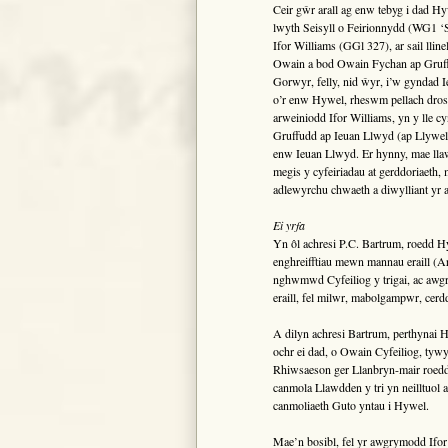
Ceir gŵr arall ag enw tebyg i dad H
lwyth Seisyll o Feirionnydd (WG1 ‘
Ifor Williams (GGl 327), ar sail lli
Owain a bod Owain Fychan ap Gruffu
Gorwyr, felly, nid ŵyr, i’w gyndad
o’r enw Hywel, rheswm pellach dros 
arweiniodd Ifor Williams, yn y lle
Gruffudd ap Ieuan Llwyd (ap Llywel
enw Ieuan Llwyd. Er hynny, mae lla
megis y cyfeiriadau at gerddoriaeth, 
adlewyrchu chwaeth a diwylliant yr a
Ei yrfa
Yn ôl achresi P.C. Bartrum, roedd H
enghreifftiau mewn mannau eraill (
nghwmwd Cyfeiliog y trigai, ac awgr
eraill, fel milwr, mabolgampwr, cerdd
A dilyn achresi Bartrum, perthynai
ochr ei dad, o Owain Cyfeiliog, tyw
Rhiwsaeson ger Llanbryn-mair roedd
canmola Llawdden y tri yn neilltuol 
canmoliaeth Guto yntau i Hywel.
Mae’n bosibl, fel yr awgrymodd Ifo