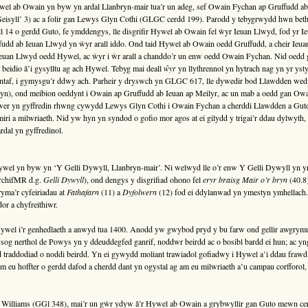
ywel ab Owain yn byw yn ardal Llanbryn-mair tua’r un adeg, sef Owain Fychan ap Gruffudd ab
Seisyll’ 3) ac a folir gan Lewys Glyn Cothi (GLGC cerdd 199). Parodd y tebygrwydd hwn b
nell 14 o gerdd Guto, fe ymddengys, lle disgrifir Hywel ab Owain fel ŵyr Ieuan Llwyd, fod yr
dd ab Ieuan Llwyd yn ŵyr arall iddo. Ond taid Hywel ab Owain oedd Gruffudd, a cheir Ieuan
 Ieuan Llwyd oedd Hywel, ac ŵyr i ŵr arall a chanddo’r un enw oedd Owain Fychan. Nid oed
beidio â’i gysylltu ag ach Hywel. Tebyg mai deall
ŵyr
yn llythrennol yn hytrach nag yn yr yst
 cyntaf, i gymysgu’r ddwy ach. Parheir y dryswch yn GLGC 617, lle dywedir bod Llawdden wed
yn), ond meibion oeddynt i Owain ap Gruffudd ab Ieuan ap Meilyr, ac un mab a oedd gan O
wer yn gyffredin rhwng cywydd Lewys Glyn Cothi i Owain Fychan a cherddi Llawdden a Guto
miri a milwriaeth. Nid yw hyn yn syndod o gofio mor agos at ei gilydd y trigai’r ddau dylwyth, 
rdal yn gyffredinol.
ywel yn byw yn ‘Y Gelli Dywyll, Llanbryn-mair’. Ni welwyd lle o’r enw Y Gelli Dywyll yn yr 
ArchifMR d.g.
Gelli Dywyll
), ond dengys y disgrifiad ohono fel
eryr braisg Mair o’r bryn
(40.8)
yma’r cyfeiriadau at
Fathafarn
(11) a
Dyfolwern
(12) fod ei ddylanwad yn ymestyn ymhellach
or a chyfreithiwr.
 Hywel i’r genhedlaeth a anwyd tua 1400. Anodd yw gwybod pryd y bu farw ond gellir awgrym
ysog nerthol de Powys yn y ddeuddegfed ganrif, noddwr beirdd ac o bosibl bardd ei hun; ac yn
 traddodiad o noddi beirdd. Yn ei gywydd moliant trawiadol gofiadwy i Hywel a’i ddau frawd
am eu hoffter o gerdd dafod a cherdd dant yn ogystal ag am eu milwriaeth a’u campau corfforol
r Williams (GGl 348), mai’r un gŵr ydyw â’r Hywel ab Owain a grybwyllir gan Guto mewn ce