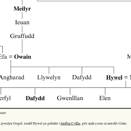
mair
h Llywelyn Gogof, roedd Hywel yn gefnder i
Sieffrai Cyffin
, gŵr arall a roes ei nawdd i Guto.