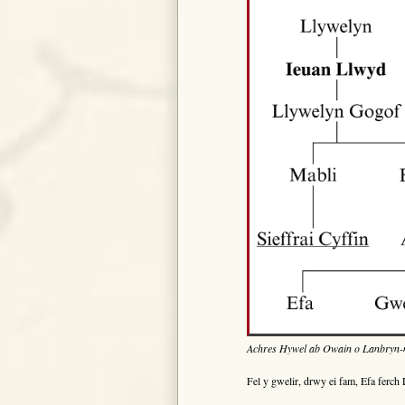
Achres Hywel ab Owain o Lanbryn-
Fel y gwelir, drwy ei fam, Efa ferc