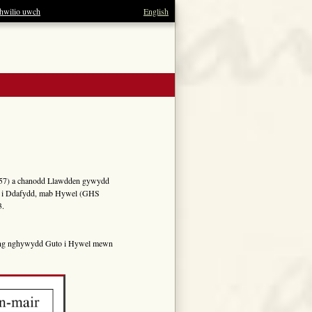
hwilio uwch
English
d 57) a chanodd Llawdden gywydd
l i Ddafydd, mab Hywel (GHS
3.
r yng nghywydd Guto i Hywel mewn