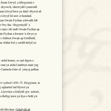
 Ieuan Llwyd, a ddisgynnai o
eth dryswch, oherwydd cymerodd
 Ieuan Llwyd hwn yn daid i Hywel ab
 Llwyd fel enw ei hendaid.
d gan Owain Fychan ychwaith fab
yr fwy llac ‘disgynnydd’ a
i canu i dri mab Owain Fychan ap
wain Fychan a hwnnw’n dwyn yr
 i feibion Owain ap Gruffudd,
ac efallai fod y cerddi hefyd yn
ardal honno, er cael digon o
 mai yn ardal Llanbryn-mair yng
. Canmola Guto ef, ymysg pethau
u’r cyfnod 1450–75. Disgynnai, ar
g nghartref tad Hywel yn
, Llywelyn a Dafydd (gw. uchod),
, a thebyg iawn yn hyn o beth yw
rdd ddychan i
Ddafydd ab