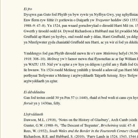
Ei fro
Dysgwn gan Guto fod Phylib yn byw rywle yn Nyffryn Gwy, yng nghyffiniau T
Enw fferm ryw filltir i’r gorllewin o Dalgarth yw
Tregunter
heddiw (SO 135339
1988–9: 47–8). Yn 1524, pan wnaed goruchwyliad o diroedd Harri Mil (m. 1
Gwerth y tiroedd oedd £4. Dywed Richardson a Hubbard mai fel gwaddol Mawd
Gruffudd ap Harri yn hysbys, ond roedd mab y ddau, Harri Gruffudd, yn ddigon
yn Nhrefgwnter gyda chaniatâd Gruffudd neu Harri, ac yn wir ei fod yn ddeili
Ymddengys fod gan Phylib diroedd mewn lle o’r enw
Maleiniog
hefyd (30.56)
1918: 308–10).
Melinog
yw’r faenor mewn rhai ffynonellau ac ar fap William 
yn WATU 155. Nid yw’n eglur a yw hyn yn ddigon i gyfrif am y ffaith fod G
lle hwnnw. Yn 1524 roedd Melinog ymhlith y tiroedd a adawsid gan Harri Mil
perthynai Trefgwnter a Melinog i arglwyddiaeth Talgarth Seisnig. Erys Trefg
arglwyddiaeth yn eglur.
Ei ddyddiadau
Gan fod testun cerdd 30 yn Pen 57 (
c
.1440), rhaid ei bod wedi ei canu cyn h
floruit
yn y 1430au, felly.
Llyfryddiaeth
Dawson, M.L. (1918), ‘Notes on the History of Glasbury’, Arch Camb (sixth s
Gunter, G.W. (1988–9), ‘The Descent of Tregunter’,
Brycheiniog
xxiii: 47–8
Rees, W. (1932),
South Wales and the Border in the Fourteenth Century
(Sout
Richardson, R.E. and Hubbard, S. (2010), ‘Parry Lands in 1524, 1543, 1544