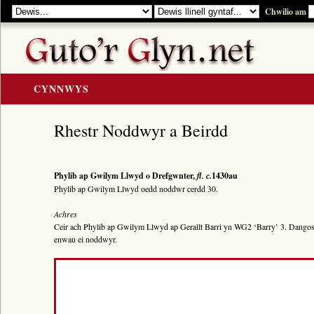
Chwilio am
CYNNWYS
CARTREF
Rhestr Noddwyr a Beirdd
Y GOLYGIAD
Y Cerddi
Phylib ap Gwilym Llwyd o Drefgwnter,
fl. c.
1430au
Rhestr Teitlau
Phylib ap Gwilym Llwyd oedd noddwr cerdd 30.
Noddwyr a Beirdd
Achres
Ceir ach Phylib ap Gwilym Llwyd ap Gerallt Barri yn WG2 ‘Barry’ 3. Dangosir
Enwau Personol
enwau ei noddwyr.
Enwau Lleoedd
Llawysgrifau a Cherddi
ADNODDAU