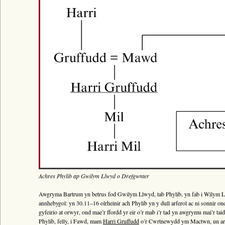
Bywgraffiad
Am y prosiect
Canllawiau
Perfformiadau
Y Gerdd a’r Gân
Cyhoeddiadau
Gwalch Cywyddau Gwŷr
Erthyglau
Golygu Digidol
Cyfeillion Cerddorol
CYMRU GUTO
Achres Phylib ap Gwilym Llwyd o Drefgwnter
Awgryma Bartrum yn betrus fod Gwilym Llwyd, tab Phylib, yn fab i Wilym Llw
annhebygol: yn 30.11–16 olrheinir ach Phylib yn y dull arferol ac ni sonnir
gyfeirio at orwyr, ond mae’r ffordd yr eir o’r mab i’r tad yn awgrymu mai’r tai
Phylib, felly, i Fawd, mam
Harri Gruffudd
o’r Cwrtnewydd ym Mactwn, un ara