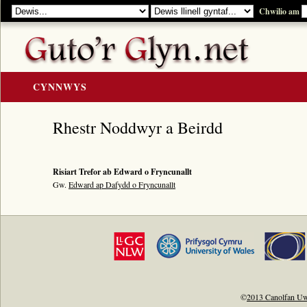
Chwilio am
CYNNWYS
CARTREF
Rhestr Noddwyr a Beirdd
Y GOLYGIAD
Y Cerddi
Risiart Trefor ab Edward o Fryncunallt
Rhestr Teitlau
Gw.
Edward ap Dafydd o Fryncunallt
Noddwyr a Beirdd
Enwau Personol
Enwau Lleoedd
Llawysgrifau a Cherddi
ADNODDAU
©
2013 Canolfan Uw