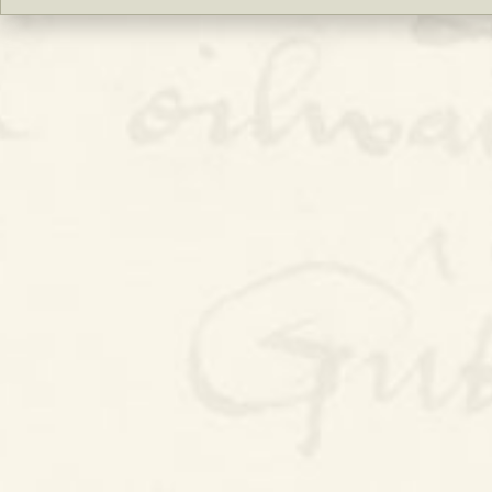
Bywgraffiad
Am y prosiect
Canllawiau
Perfformiadau
Y Gerdd a’r Gân
Cyhoeddiadau
Gwalch Cywyddau Gwŷr
Erthyglau
Golygu Digidol
Cyfeillion Cerddorol
CYMRU GUTO