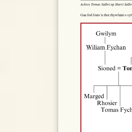
Achres Tomas Salbri ap Harri Salbr
Gan fod Guto’n rhoi rhywfaint o syl