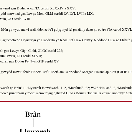
farwnad gan Dudur Aled, TA cerddi X, XXIV a XXV;
wydd marwnad gan Lewys Môn, GLM cerddi LV, LVI, LVII a LIX;
ain, GO cerdd LVIII.
 Môn gywydd mawl arall iddo, ac fe’i golygwyd fel gwaith y ddau yn eu tro (TA cerdd XXVI
i, ag uchelwr o Fryneuryn yn Llandrillo yn Rhos, sef Huw Conwy. Noddodd Huw ac Elsbeth ge
sbeth gan Lewys Glyn Cothi, GLGC cerdd 222;
utun Owain, GO cerdd XLVII;
neuryn gan
Dudur Penllyn
, GTP cerdd XV.
ywydd mawl i ferch Elsbeth, sef Elsbeth arall a briododd Morgan Holand ap Siôn (GILlF 10.
lywarch ap Brân’ 1, ‘Llywarch Howlbwrch’ 1, 2, ‘Marchudd’ 22; WG2 ‘Holland’ 2, ‘Marchudd’
wn print trwm y rheini a enwir yng ngherdd Guto i Domas. Tanlinellir enwau noddwyr Gut