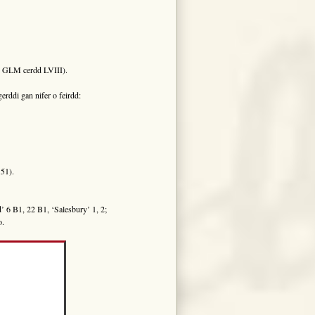
; GLM cerdd LVIII).
rddi gan nifer o feirdd:
51).
 6 B1, 22 B1, ‘Salesbury’ 1, 2;
o.