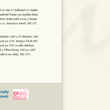
yr olaf o’r Salbrïaid i’w claddu
laddodd Tomas ym myddin Harri
i’r dreth uchel a roes y brenin
e s.n.
Salusbury family
; DE 157,
 Mehefin 1483 a 25 Mehefin 1484
inbych yn 1476. Dengys GLM 463
bych yn 1501 ac iddo dderbyn
rd y Fflint rhwng 1482 ac 1485
dd ei oes (ibid.; DE 157).