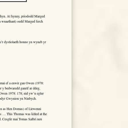
hyn. At hynny, priododd Marged
 a wnaethant) oedd Marged ferch
u’r dystiolaeth honno yn wyneb yr
mai ef a enwir gan Owen (1978:
er y bedwaredd ganrif ar ddeg,
Owen 1978: 178; nid yw’n eglur
rodyr Gwynion yn Ninbych.
own as Hen Domas) of Llewenni
oses … This Thomas was killed at the
d. Cesglir mai Tomas Salbri neu