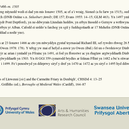
c.1466–m. 1505
g mlynedd wedi ei dad ym mis Ionawr 1505, ac ef a’i wraig, Sioned (a fu farw yn 1515), oedd 
ch (DNB Online s.n.
Salusbury family
; DE 157; Evans 1955: 14–15; GLM 463). Yn 1497 ym
dr Pont Deptford), yn ne-ddwyrain Llundain heddiw, yn erbyn lluoedd o Gernyw a wrthwyneba
 erbyn yr Alban. Cafodd ei urddo’n farchog yn sgil y fuddugoliaeth ar 17 Mehefin (DNB Onlin
diad a nodir yno).
ar 23 Ionawr 1466 ac eto ym mlwyddyn gyntaf teyrnasiad Richard III, sef rywdro rhwng 26
 Owen 1978: 178). Y tebyg yw mai ef hefyd a enwir yn Owen (ibid.) fel un o fwrdeiswyr D
r ac arian i ymladd yn Ffrainc yn 1491, ei fod yn fforestwr ac yn rhaglaw arglwyddiaeth Din
arglwyddiaeth yn 1503. Yn ôl GGl 359 cymerodd brydles ar felinau Fflint yn 1482 a bu’n stiwa
5 i 1499. Fe’i penodwyd yn ddirprwy siryf y dref yn 1470 ac 1472 ac yn siryf o 1495 hyd ddiwe
s of Llewenni [
sic
] and the Carmelite Friary in Denbigh’, CHSDd 4: 13–25
Griffiths (ed.),
Boroughs of Medieval Wales
(Cardiff), 164–87