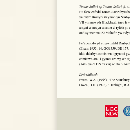
Tomas Salbri ap Tomas Salbri, fl. 
Bu farw etifedd Tomas Salbri bymthen
yn nhŷ’r Brodyr Gwynion yn Ninby
VII ym mrwydr Blackheath (neu frwy
arnynt er mwyn ariannu ei ryfela yn
ond sylwer mai 22 Mehefin yw’r dyd
Fe’i penodwyd yn gwnstabl Dinbych 
(Evans 1955: 14; GGl 359; DE 157;
iddo dderbyn comisiwn i grynhoi gwŷ
comisiwn arall i gynnal arolwg o’r 
(1489 yn ôl DN xxxiii) ac eto o 149
Llyfryddiaeth
Evans, W.A. (1955), ‘The Salusbury
Owen, D.H. (1978), ‘Denbigh’, R.A. 