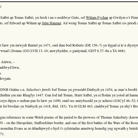
i
albri ap Tomas Salbri, yn ferch i un o noddwyr Guto, sef
Wiliam Fychan
ap Gwilym o’r Penr
to, sef Edward ap Wiliam ap
Siôn Hanmer
. Ail wraig Tomas Salbri ap Tomas Salbri (os priodi
 farw ym mrwydr Barnet yn 1471, ond diau bod Roberts (DE 156–7) yn llygad ei le’n diystyr
rwnad i Domas (GO LVII.13–16; anwybydder, o ganlyniad, GDT 6.37–8n a TA 668):
l Antwn, –
laddwyd hwn,
n,
devgain.
y DNB Online s.n.
Salusbury family
fod Tomas yn gwnstabl Dinbych yn 1454, ac mae’n bosibl 
 Rhuthin ym mis Rhagfyr 1447. Gan fod tad Tomas, Harri Salbri, yn ei flodau yn ystod ail hann
ryn dipyn o oedran pan fu farw yn 1490, onid oes amryfusedd yn yr achresi (GSCyf 46–52; 
ir fel bwrdais yn Ninbych yn 1418, ibid. 183). Yn ôl GLM 463, claddwyd Tomas yn nhŷ’r B
 vague references in some Welsh poems of the period to the prowess of Thomas Salusbury (kn
459 – on the Shropshire, Staffordshire border, and one of the first battles of the Wars of the R
ffynonellau Evans ac ni ddaethpwyd o hyd i’r cyfeiriadau annelwig honedig yng ngwaith y beird
471.