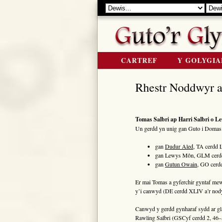
CARTREF
Y GOLYGIA
Rhestr Noddwyr a
Tomas Salbri ap Harri Salbri o L
Un gerdd yn unig gan Guto i Domas 
gan
Dudur Aled
, TA cerdd 
gan Lewys Môn, GLM cerd
gan
Gutun Owain
, GO cerd
Er mai Tomas a gyferchir gyntaf 
y’i canwyd (DE cerdd XLIV a’r nody
Canwyd y gerdd gynharaf sydd ar gl
Rawling Salbri (GSCyf cerdd 2, 46–5