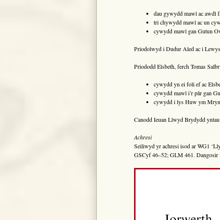
dau gywydd mawl ac awdl 
tri chywydd mawl ac un cy
cywydd mawl gan Gutun Ow
Priodolwyd i Dudur Aled ac i Lewys
Priododd Elsbeth, ferch Tomas Salbr
cywydd yn ei foli ef ac El
cywydd mawl i’r pâr gan G
cywydd i lys Huw ym Mry
Canodd Ieuan Llwyd Brydydd yntau g
Achresi
Seiliwyd yr achresi isod ar WG1 ‘L
GSCyf 46–52; GLM 461. Dangosir me