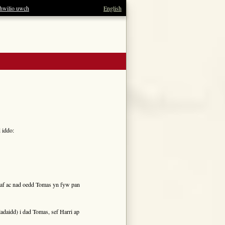
hwilio uwch
English
 iddo:
naf ac nad oedd Tomas yn fyw pan
daidd) i dad Tomas, sef Harri ap