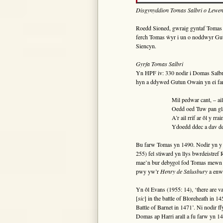
Disgynyddion Tomas Salbri o Lewen
Roedd Sioned, gwraig gyntaf Tomas S
ferch Tomas ŵyr i un o noddwyr Gu
Siencyn.
Gyrfa Tomas Salbri
Yn HPF iv: 330 nodir i Domas Salbri
hyn a ddywed Gutun Owain yn ei fa
Mil pedwar cant, – ai
Oedd oed Tuw pan g
A’r ail rrif ar ôl y rrai
Ydoedd ddec a dav d
Bu farw Tomas yn 1490. Nodir yn 
255) fel stiward yn llys bwrdeistref
mae’n bur debygol fod Tomas mewn c
pwy yw’r
Henry de Salusbury
a enw
Yn ôl Evans (1955: 14), ‘there are
[
sic
] in the battle of Bloreheath in 1
Battle of Barnet in 1471’. Ni nodir 
Domas ap Harri arall a fu farw yn 1