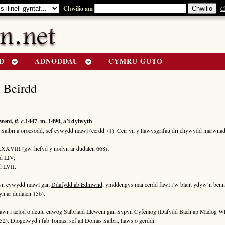
Chwilio am
C
D
ADNODDAU
CYMRU GUTO
 Beirdd
eweni,
fl. c.
1447–m. 1490, a’i dylwyth
Salbri a oroesodd, sef cywydd mawl (cerdd 71). Ceir yn y llawysgrifau dri chywydd marwnad
LXXVIII (gw. hefyd y nodyn ar dudalen 668);
d LIV;
d LVII.
mewn cywydd mawl gan
Ddafydd ab Edmwnd
, ymddengys mai cerdd fawl i’w blant ydyw’n ben
n ar dudalen 156).
awr i aelod o deulu enwog Salbrïaid Lleweni gan Sypyn Cyfeiliog (Dafydd Bach ap Madog Wla
2). Diogelwyd i fab Tomas, sef ail Domas Salbri, liaws o gerddi: