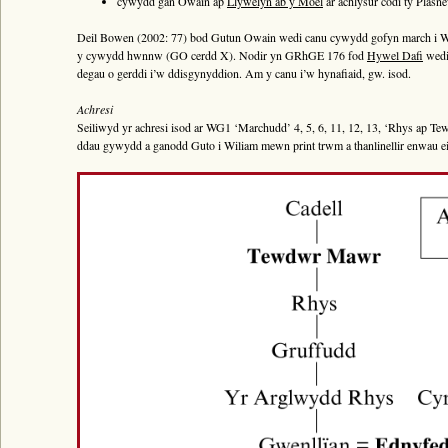
cywydd gan Owain ap
Llywelyn ab y Moel
ar achlysur codi tŷ Pla
Bywgraffiad
Deil Bowen (2002: 77) bod Gutun Owain wedi canu cywydd gofyn march i Wil
Am y prosiect
y cywydd hwnnw (GO cerdd X). Nodir yn GRhGE 176 fod
Hywel Dafi
wedi 
Canllawiau
degau o gerddi i’w ddisgynyddion. Am y canu i’w hynafiaid, gw. isod.
Perfformiadau
Achresi
Seiliwyd yr achresi isod ar WG1 ‘Marchudd’ 4, 5, 6, 11, 12, 13, ‘Rhys ap T
Y Gerdd a’r Gân
ddau gywydd a ganodd Guto i Wiliam mewn print trwm a thanlinellir enwau e
Cyhoeddiadau
Gwalch Cywyddau Gwŷr
Erthyglau
Golygu Digidol
Cyfeillion Cerddorol
CYMRU GUTO