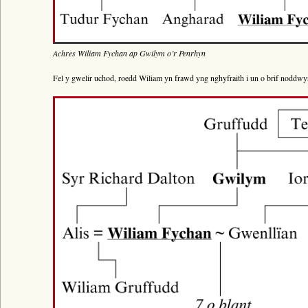
Achres Wiliam Fychan ap Gwilym o’r Penrhyn
Fel y gwelir uchod, roedd Wiliam yn frawd yng nghyfraith i un o brif noddw