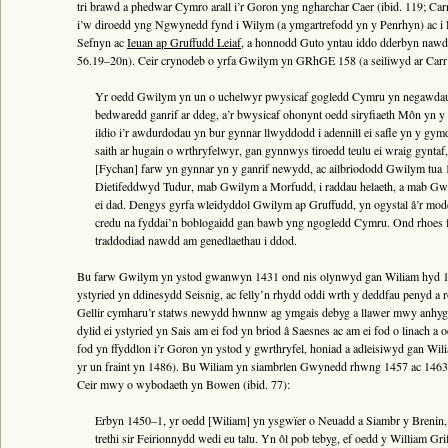
tri brawd a phedwar Cymro arall i’r Goron yng ngharchar Caer (ibid. 119; Carr 
i’w diroedd yng Ngwynedd fynd i Wilym (a ymgartrefodd yn y Penrhyn) ac 
Sefnyn ac
Ieuan ap Gruffudd Leiaf
, a honnodd Guto yntau iddo dderbyn nawd
56.19–20n). Ceir crynodeb o yrfa Gwilym yn GRhGE 158 (a seiliwyd ar Carr
Yr oedd Gwilym yn un o uchelwyr pwysicaf gogledd Cymru yn negawdau c
bedwaredd ganrif ar ddeg, a’r bwysicaf ohonynt oedd siryfiaeth Môn y
ildio i’r awdurdodau yn bur gynnar llwyddodd i adennill ei safle yn y gymd
saith ar hugain o wrthryfelwyr, gan gynnwys tiroedd teulu ei wraig gyn
[Fychan] farw yn gynnar yn y ganrif newydd, ac ailbriododd Gwilym tua 1
Dietifeddwyd Tudur, mab Gwilym a Morfudd, i raddau helaeth, a mab Gwil
ei dad. Dengys gyrfa wleidyddol Gwilym ap Gruffudd, yn ogystal â’r modd
credu na fyddai’n boblogaidd gan bawb yng ngogledd Cymru. Ond rhoes fo
traddodiad nawdd am genedlaethau i ddod.
Bu farw Gwilym yn ystod gwanwyn 1431 ond nis olynwyd gan Wiliam hyd 1439, 
ystyried yn ddinesydd Seisnig, ac felly’n rhydd oddi wrth y deddfau penyd
Gellir cymharu’r statws newydd hwnnw ag ymgais debyg a llawer mwy anhygoe
dylid ei ystyried yn Sais am ei fod yn briod â Saesnes ac am ei fod o linach a
fod yn ffyddlon i’r Goron yn ystod y gwrthryfel, honiad a adleisiwyd gan Wil
yr un fraint yn 1486). Bu Wiliam yn siambrlen Gwynedd rhwng 1457 ac 1463 (5
Ceir mwy o wybodaeth yn Bowen (ibid. 77):
Erbyn 1450–1, yr oedd [Wiliam] yn ysgwïer o Neuadd a Siambr y Brenin,
trethi sir Feirionnydd wedi eu talu. Yn ôl pob tebyg, ef oedd y William G