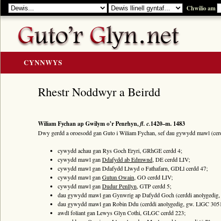
Chwilio am
CYNNWYS
CARTREF
Rhestr Noddwyr a Beirdd
Y GOLYGIAD
Y Cerddi
Wiliam Fychan ap Gwilym o’r Penrhyn,
fl. c.
1420–m. 1483
Rhestr Teitlau
Dwy gerdd a oroesodd gan Guto i Wiliam Fychan, sef dau gywydd mawl (cerdd
Noddwyr a Beirdd
cywydd achau gan Rys Goch Eryri, GRhGE cerdd 4;
cywydd mawl gan
Ddafydd ab Edmwnd
, DE cerdd LIV;
Enwau Personol
cywydd mawl gan Ddafydd Llwyd o Fathafarn, GDLl cerdd 47;
Enwau Lleoedd
cywydd mawl gan
Gutun Owain
, GO cerdd LIV;
cywydd mawl gan
Dudur Penllyn
, GTP cerdd 5;
Llawysgrifau a Cherddi
dau gywydd mawl gan Gynwrig ap Dafydd Goch (cerddi anolygedig,
dau gywydd mawl gan Robin Ddu (cerddi anolygedig, gw. LlGC 3051
ADNODDAU
awdl foliant gan Lewys Glyn Cothi, GLGC cerdd 223;