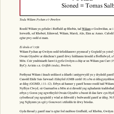
Teulu Wiliam Fychan o’r Penrhyn
Roedd Wiliam yn gefnder i Ruffudd ap Rhobin, tad
Wiliam
o Gochwillan, ac 
Iorwerth, sef Rhobert, Edmwnd, Wiliam, Marsli, Alis, Elen ac Annes. Cafodd 
eglur pwy oedd ei mam.
Ei deulu a’i yrfa
Wiliam Fychan ap Gwilym oedd tirfeddiannwr grymusaf y Gogledd yn ystod y 
Owain Glyndŵr ar ddechrau’r ganrif drwy feddiannu tiroedd a fforffedwyd, a 
Môn. Ceir ymdriniaeth fanwl â gyrfa Gwilym a chip ar un Wiliam gan Carr (1
ByCy Ar-lein s.n.
Griffith (teulu), Penrhyn
.
Perthynai Wiliam i linach urddasol a ddaeth i amlygrwydd yn y drydedd ganri
Canodd Elidir Sais farwnad i Ednyfed (GMB cerdd 18) a bu ei ddisgynyddion 
ar ddeg (GGMD, i 11–12). Erbyn ail hanner y ganrif honno roedd taid Wilia
Nyffryn Clwyd, sir Gaernarfon a Môn at ei diroedd yng nghadarnle traddodiad
erbyn y Goron yng ngwrthryfel Owain Glyndŵr a buont ill dau farw cyn Hyd
cyfoethocaf yng ngogledd y wlad ar ddiwedd y bedwaredd ganrif ar ddeg. Ni b
yng Nghymru yn sgil y Goncwest i etifeddu tir drwy briodas.
Gyda throad y ganrif mae’n eglur fod meibion Gruffudd, sef Rhobin, Gwily