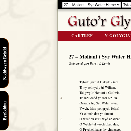
CARTREF
Y GOLYGIA
Noddwyr a Beirdd
27 – Moliant i Syr Water H
Golygwyd gan Barry J. Lewis
Tyfodd gŵr at
Dafydd Gam
Trwy aelwyd y
tri Wiliam
,
Tai gwydr
Herbart
a
Godwin
,
4
Tri iarll oedd yn troi o’r llin.
Oesau’r tri,
Syr Water
wyn,
Byrfoddau
Ywch, filwr pengrych felyn!
Yr eilmab dan yr elment
8
O waed yr ieirll wyd ar
Went
.
O
Weble
tyf ywch blaid deg,
O
Frycheiniawg
fry chwaneg.