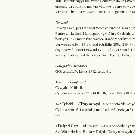
ardal lle ymddengys fod Water Herbert yn dwyn rhyw f
enwedig yn awgrymu mai ym Mhowys y canwyd y cywydd
yn sicr am hyn. Ar y diwedd mae Guto’n gobeithio y cai
Dyddiad
Rhwng 1475, pan urddwyd Water yn farchog, a 1479, pa
Penfro am iarllaeth Huntingdon (gw. 58n). Os dathlu ur
berthyn i 1475 neu’n fuan wedyn. Roedd y berthynas rhw
goriwaered erbyn 1478 o leiaf (Griffiths 2002: 246–7). E
deyrngarwch Water i Edward IV (34) fod yn ymateb i dd
adlewyrchu’r cyfnod ffafriol yn 1475. Dyma, efallai, ei w
Golygiadau blaenorol
GGl cerdd LIV; Lewis 1982: cerdd 41.
Mesur a chynghanedd
Cywydd, 60 llinell.
Cynghanedd: croes 73% (44 llinell), traws 17% (10 llinel
1–2
Tyfodd … / Trwy aelwyd
Mae’r ddelwedd ychydig
Cyfeiria
aelwyd
at adeilad penodol (cf.
tai gwydr
yn 3), 
hefyd.
1
Dafydd Gam
Tad Gwladus Gam, a briododd Syr Wil
Syr Water Herbert. Bu farw Dafydd Gam ym mrwydr A