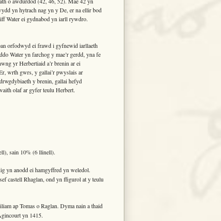
ath o awdurdod (42, 46, 52). Mae 42 yn
 yn hytrach nag yn y De, er na ellir bod
ff Water ei gydnabod yn iarll rywdro.
n orfodwyd ei frawd i gyfnewid iarllaeth
ddo Water yn farchog y mae’r gerdd, yna fe
ng yr Herbertiaid a’r brenin ar ei
r, wrth gwrs, y gallai’r pwyslais ar
rwgdybiaeth y brenin, gallai hefyd
aith olaf ar gyfer teulu Herbert.
l), sain 10% (6 llinell).
 yn anodd ei hamgyffred yn weledol.
sef castell Rhaglan, ond yn ffigurol at y teulu
iam ap Tomas o Raglan. Dyma nain a thaid
gincourt yn 1415.