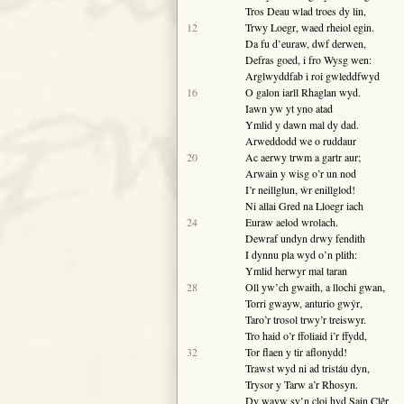
Tros
Deau
wlad troes dy lin,
12
Trwy
Loegr
, waed rheiol egin.
Da fu d’euraw, dwf derwen,
Defras
goed, i fro
Wysg
wen:
Arglwyddfab i roi gwleddfwyd
16
O galon iarll
Rhaglan
wyd.
Iawn yw yt yno atad
Ymlid y dawn mal dy dad.
Arweddodd we o ruddaur
20
Ac aerwy trwm a gartr aur;
Arwain y wisg o’r un nod
I’r neillglun, ŵr enillglod!
Ni allai Gred na
Lloegr
iach
24
Euraw aelod wrolach.
Dewraf undyn drwy fendith
I dynnu pla wyd o’n plith:
Ymlid herwyr mal taran
28
Oll yw’ch gwaith, a llochi gwan,
Torri gwayw, anturio gwŷr,
Taro’r trosol trwy’r treiswyr.
Tro haid o’r ffoliaid i’r ffydd,
32
Tor flaen y tir aflonydd!
Trawst wyd ni ad tristáu dyn,
Trysor y Tarw a’r Rhosyn.
Dy wayw sy’n cloi hyd
Sain Clêr
,