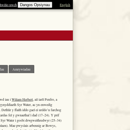
hwilio uwch
English
Dangos Opsiynau
fau
Amrywiadau
wd iau i
Wiliam Herbert
, ail iarll Penfro, a
gynyddiaeth Syr Water, ac yn enwedig
Dethlir y ffaith iddo gael ei urddo’n farchog
ardas fel y gwnaethai’i dad (17–24). Y prif
ir Syr Water i gosbi drwgweithredwyr (25–34)
ymlaen). Mae pwyslais arbennig ar Bowys,