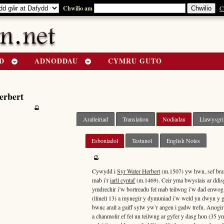
Chwilio am
C
D
ADNODDAU
CYMRU GUTO
erbert
Aralleiriad
Translation
Nodiadau
Llawysgri
Esboniadol
Testunol
English Notes
Cywydd i
Syr Water Herbert
(m.1507) yw hwn, sef bra
mab i’r
iarll cyntaf
(m.1469). Ceir yma bwyslais ar ddis
ymdrechir i’w bortreadu fel mab teilwng i’w dad enwog. 
(llinell 13) a mynegir y dymuniad i’w weld yn dwyn y g
bwnc arall a gaiff sylw yw’r angen i gadw trefn. Anog
a chanmolir ef fel un teilwng ar gyfer y dasg hon (35 