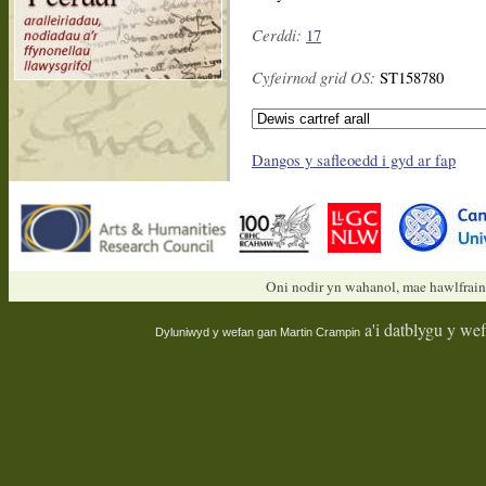
Cerddi:
17
Cyfeirnod grid OS:
ST158780
Dangos y safleoedd i gyd ar fap
Oni nodir yn wahanol, mae hawlfrain
a'i datblygu y we
Dyluniwyd y wefan gan
Martin Crampin