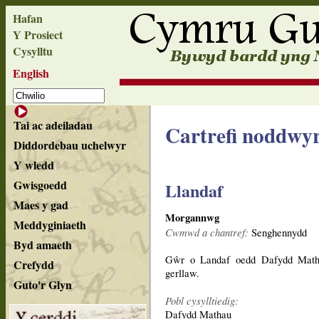
Hafan
Y Prosiect
Cysylltu
English
Tai ac adeiladau
Cartrefi noddwy
Diddordebau uchelwyr
Y wledd
Gwisgoedd
Llandaf
Maes y gad
Morgannwg
Meddyginiaeth
Cwmwd a chantref:
Senghennydd
Byd amaeth
Gŵr o Landaf oedd Dafydd Mathau
Crefydd
gerllaw.
Guto'r Glyn
Pobl cysylltiedig:
Dafydd Mathau