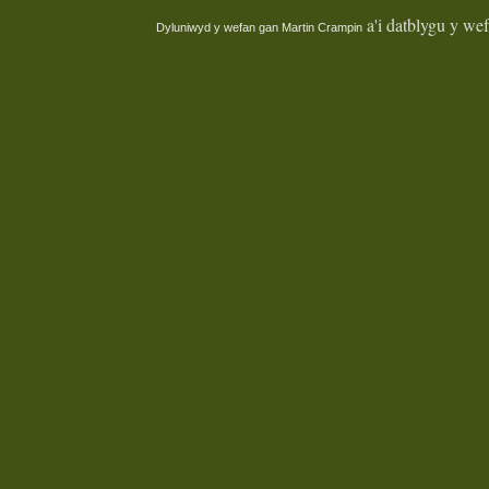
a'i datblygu y we
Dyluniwyd y wefan gan
Martin Crampin