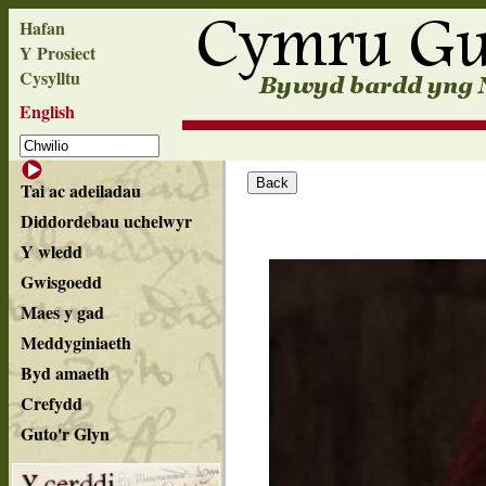
Hafan
Y Prosiect
Cysylltu
English
Tai ac adeiladau
Diddordebau uchelwyr
Y wledd
Gwisgoedd
Maes y gad
Meddyginiaeth
Byd amaeth
Crefydd
Guto'r Glyn