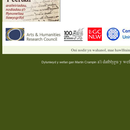
Oni nodir yn wahanol, mae hawlfrain
a'i datblygu y we
Dyluniwyd y wefan gan
Martin Crampin