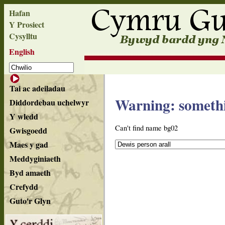
Hafan
Y Prosiect
Cysylltu
English
Tai ac adeiladau
Warning: someth
Diddordebau uchelwyr
Y wledd
Can't find name bg02
Gwisgoedd
Maes y gad
Meddyginiaeth
Byd amaeth
Crefydd
Guto'r Glyn