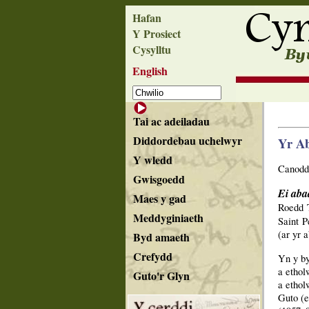
Hafan
Y Prosiect
Cysylltu
English
Tai ac adeiladau
Diddordebau uchelwyr
Yr A
Y wledd
Canodd 
Gwisgoedd
Ei aba
Maes y gad
Roedd T
Meddyginiaeth
Saint P
(ar yr 
Byd amaeth
Crefydd
Yn y by
a ethol
Guto'r Glyn
a ethol
Guto (e