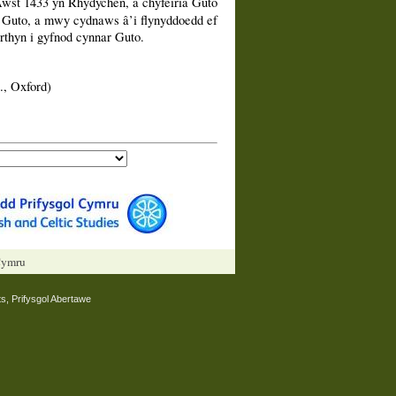
wst 1433 yn Rhydychen, a chyfeiria Guto
r Guto, a mwy cydnaws â’i flynyddoedd ef
rthyn i gyfnod cynnar Guto.
., Oxford)
 Cymru
s, Prifysgol Abertawe