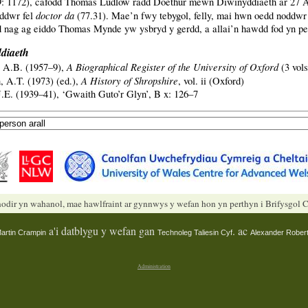
: 1172), cafodd Thomas Ludlow radd Doethur mewn Diwinyddiaeth ar 27 A
doctor da
oddwr fel
(77.31). Mae’n fwy tebygol, felly, mai hwn oedd noddw
d nag ag eiddo Thomas Mynde yw ysbryd y gerdd, a allai’n hawdd fod yn pe
ddiaeth
A Biographical Register of the University of Oxford
 A.B. (1957–9),
(3 vols
A History of Shropshire
 A.T. (1973) (ed.),
, vol. ii (Oxford)
J.E. (1939–41), ‘Gwaith Guto’r Glyn’, B x: 126–7
odir yn wahanol, mae hawlfraint ar gynnwys y wefan hon yn perthyn i Brifysgol
a'i datblygu y wefan gan
. ac
artin Crampin
Technoleg Taliesin Cyf
Alexander Robert
Administration