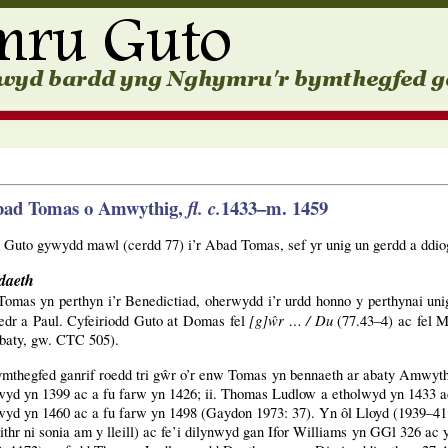
bad Tomas o Amwythig,
1433–m. 1459
fl. c.
Guto gywydd mawl (cerdd 77) i’r Abad Tomas, sef yr unig un gerdd a ddio
daeth
omas yn perthyn i’r Benedictiad, oherwydd i’r urdd honno y perthynai un
[g]ŵr … / Du
edr a Paul. Cyfeiriodd Guto at Domas fel
(77.43–4) ac fel 
abaty, gw. CTC 505).
mthegfed ganrif roedd tri gŵr o’r enw Tomas yn bennaeth ar abaty Amwyth
wyd yn 1399 ac a fu farw yn 1426; ii. Thomas Ludlow a etholwyd yn 1433 a
wyd yn 1460 ac a fu farw yn 1498 (Gaydon 1973: 37). Yn ôl Lloyd (1939–4
ithr ni sonia am y lleill) ac fe’i dilynwyd gan Ifor Williams yn GGl 326 