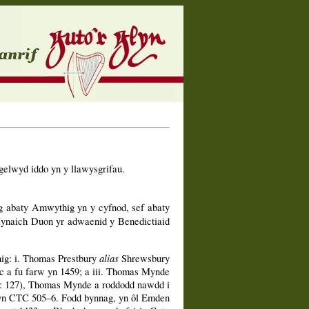
gelwyd iddo yn y llawysgrifau.
ig abaty Amwythig yn y cyfnod, sef abaty
Mynaich Duon yr adwaenid y Benedictiaid
alias
ig: i. Thomas Prestbury
Shrewsbury
c a fu farw yn 1459; a iii. Thomas Mynde
1: 127), Thomas Mynde a roddodd nawdd i
ac yn CTC 505–6. Fodd bynnag, yn ôl Emden