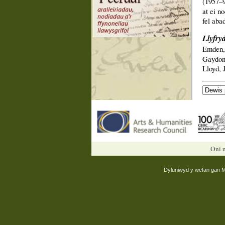
(1957–9
at ei n
fel aba
Llyfry
Emden,
Gaydon,
Lloyd, 
Oni n
Dyluniwyd y wefan gan
M