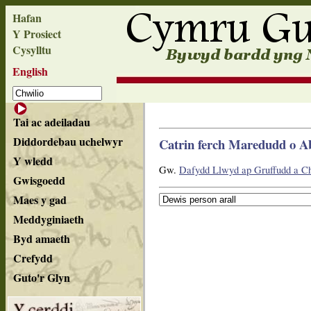
Hafan
Y Prosiect
Cysylltu
English
Tai ac adeiladau
Diddordebau uchelwyr
Catrin ferch Maredudd o A
Y wledd
Gw.
Dafydd Llwyd ap Gruffudd a Ch
Gwisgoedd
Maes y gad
Meddyginiaeth
Byd amaeth
Crefydd
Guto'r Glyn