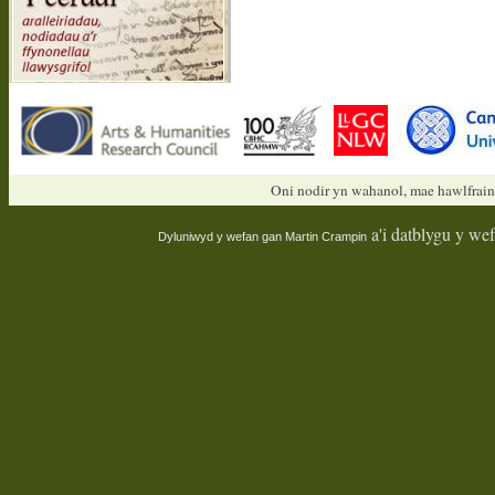
Oni nodir yn wahanol, mae hawlfrain
a'i datblygu y we
Dyluniwyd y wefan gan
Martin Crampin