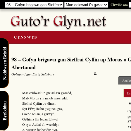
Chwilio am
CYNNWYS
CARTREF
Noddwyr a Beirdd
98 – Gofyn brigawn gan Sieffrai Cyffin ap Morus o 
Y GOLYGIAD
Abertanad
Y Cerddi
Golygwyd gan Eurig Salisbury
Rhestr Teitlau
Aralle
Noddwyr a Beirdd
Mae ceidwad i’n gwlad a’n gwledd,
Es
Enwau Personol
Mab
Morus
ym mhob mawredd,
Sieffrai Cyffin
o’r dinas,
Byrfoddau
Enwau Lleoedd
4
Syr Ffwg
lle bo gwg neu gas,
C
Llawysgrifau a Cherddi
Gŵr o
Ieuan
, a garwyd,
ge
Gethin
a llin
Ieuan Llwyd
87
ADNODDAU
O ryw
Addaf
a’i wreiddyn
Ym
8
A
Meurig
fonheddig hŷn.