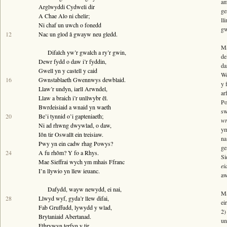
am
Bywgraffiad
Arglwyddi
Cydweli
dir
ge
A
Chae Alo
ni chelir;
Am y prosiect
ll
Ni chaf un uwch o fonedd
gw
12
Nac un glod â gwayw neu gledd.
Canllawiau
Ma
Perfformiadau
Difalch yw’r gwalch a ry’r gwin,
de
Dewr fydd o daw i’r fyddin,
Y Gerdd a’r Gân
da
Gwell yn y castell y caid
We
16
Gwnstablaeth
Gwennwys
dewblaid.
Cyhoeddiadau
y 
Llaw’r undyn,
iarll Arwndel
,
ar
Gwalch Cywyddau Gwŷr
Llaw a braich i’r unllwybr êl.
Po
Bwrdeisiaid a wnaid yn waeth
Erthyglau
sw
20
Be’i tynnid o’i gapteniaeth;
wr
Ni ad rhwng dwywlad, o daw,
Golygu Digidol
ym
Iôn tir
Oswallt
ein treisiaw.
na
Cyfeillion Cerddorol
Pwy yn ein cadw rhag
Powys
?
ge
24
A fu rhôm? Y fo a
Rhys
.
Si
CYMRU GUTO
Mae
Sieffrai
wych ym mhais Ffranc
ei
I’n llywio yn llew ieuanc.
aw
Dafydd
, wayw newydd, ei nai,
Ma
28
Llwyd
wyf, gyda’r llew difai,
ei
Fab
Gruffudd
, lywydd y wlad,
2)
Brytaniaid
Abertanad
.
un
Ethrywyn terfyn y tir