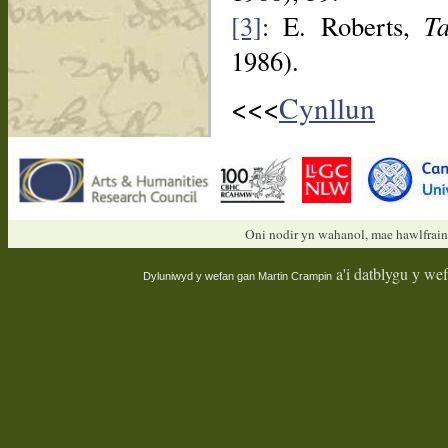
[3]
: E. Roberts,
T
1986).
<<<
Cynllun
Oni nodir yn wahanol, mae hawlfrain
a'i datblygu y we
Dyluniwyd y wefan gan
Martin Crampin