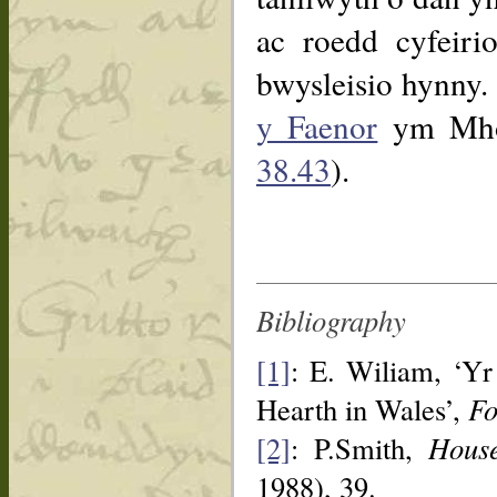
ac roedd cyfeir
bwysleisio hynny.
y Faenor
ym Mhow
38.43
).
Bibliography
[1]
: E. Wiliam, ‘Yr
Hearth in Wales’,
Fo
[2]
: P.Smith,
House
1988), 39.