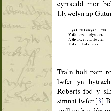
cyrraedd mor be
Llywelyn ap Gutun
I lys Huw Lewys a’i lawr
Y dôi lanw i delyniawr,
A thybio, er clwyfo clêr,
Y dôi lif hyd y lwfer.
Tra’n holi pam r
lwfer yn hytrac
Roberts fod y si
simnai lwfer.[
3
] B
tanllwyth o dân y