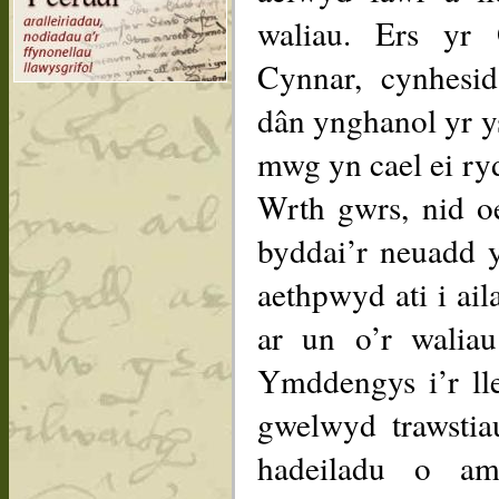
waliau. Ers yr
Cynnar, cynhesi
dân ynghanol yr ys
mwg yn cael ei ry
Wrth gwrs, nid oe
byddai’r neuadd 
aethpwyd ati i ai
ar un o’r waliau
Ymddengys i’r ll
gwelwyd trawstia
hadeiladu o am