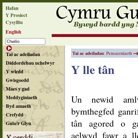
Hafan
Y Prosiect
Cysylltu
English
Tai ac adeiladau
:
Pensaernïaeth
Tai ac adeiladau
Diddordebau uchelwyr
Y lle tân
Y wledd
Gwisgoedd
Maes y gad
Un newid aml
Meddyginiaeth
Byd amaeth
bymthegfed ganr
Crefydd
tân agored o g
Guto'r Glyn
aelwyd fawr a ll