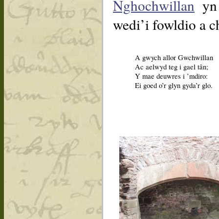
Nghochwillan
yn 
wedi’i fowldio a ch
A gwych allor Gwchwillan
Ac aelwyd teg i gael tân;
Y mae deuwres i ’mdiro:
Ei goed o’r glyn gyda’r glo.