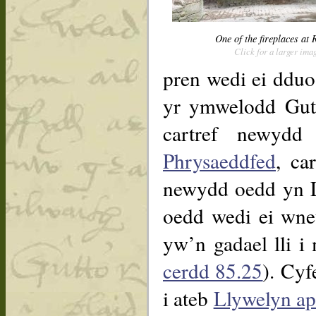
One of the fireplaces at
Click for a larger ima
pren wedi ei dduo
yr ymwelodd Gut
cartref newyd
Phrysaeddfed
, ca
newydd oedd yn Ll
oedd wedi ei wne
yw’n gadael lli i
cerdd 85.25
). Cyf
i ateb
Llywelyn a