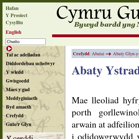
Hafan
Y Prosiect
Cysylltu
English
Crefydd
:
Abatai
Abaty Glyn-y
Tai ac adeiladau
Diddordebau uchelwyr
Abaty Ystrad
Y wledd
Gwisgoedd
Maes y gad
Mae lleoliad hyfr
Meddyginiaeth
Byd amaeth
porth gorllewin
Crefydd
arwain at adfeilio
Guto'r Glyn
i odidowgrwydd 