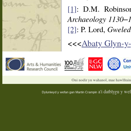
[1]
: D.M. Robins
Archaeology 1130‒
[2]
: P. Lord,
Gweled
<<<
Abaty Glyn-y-
Oni nodir yn wahanol, mae hawlfrain
a'i datblygu y we
Dyluniwyd y wefan gan
Martin Crampin