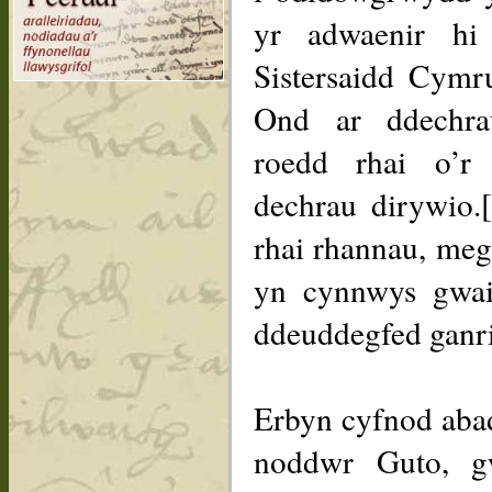
yr adwaenir hi
Sistersaidd Cymr
Ond ar ddechrau
roedd rhai o’r 
dechrau dirywio.
rhai rhannau, meg
yn cynnwys gwai
ddeuddegfed ganri
Erbyn cyfnod aba
noddwr Guto, g