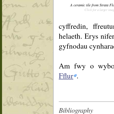
A ceramic tile from Strata Fl
Click for a larger ima
cyffredin, ffreu
helaeth. Erys nife
gyfnodau cynhara
Am fwy o wybo
Fflur
.
Bibliography