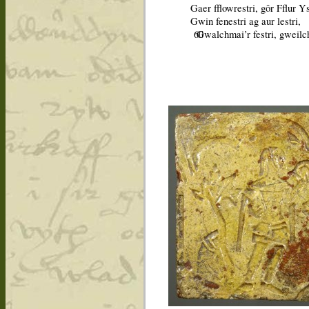
Gaer fflowrestri, gôr Fflur Y
Gwin fenestri ag aur lestri,
60
Gwalchmai’r festri, gweilc