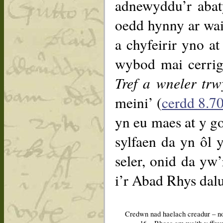
adnewyddu’r abaty
oedd hynny ar wai
a chyfeirir yno a
wybod mai cerrig 
Tref a wneler trw
meini’ (
cerdd 8.7
yn eu maes at y g
sylfaen da yn ôl 
seler, onid da yw’
i’r Abad Rhys dalu
Credwn nad haelach creadur – n