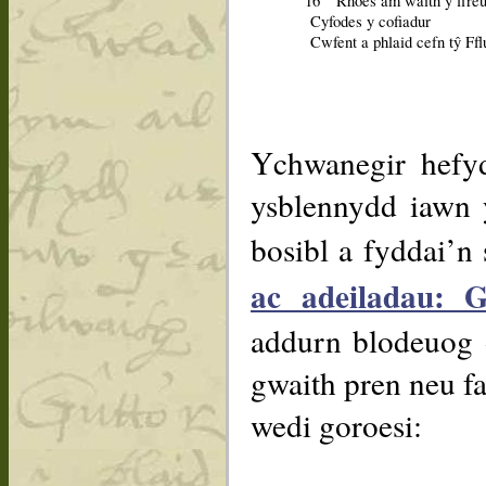
16
Rhoes am waith y ffreu
Cyfodes y cofiadur
Cwfent a phlaid cefn tŷ Ffl
Ychwanegir hefy
ysblennydd iawn y
bosibl a fyddai’n
ac adeiladau: 
addurn blodeuog 
gwaith pren neu f
wedi goroesi: