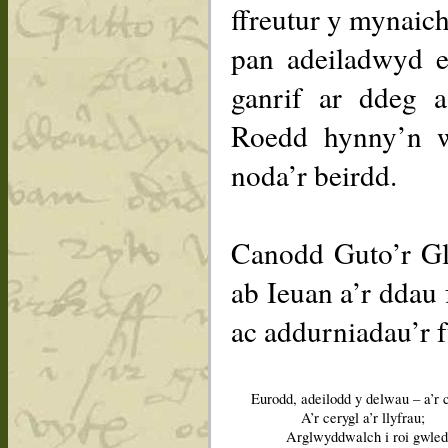
ffreutur y mynaic
pan adeiladwyd e
ganrif ar ddeg a
Roedd hynny’n w
noda’r beirdd.
Canodd Guto’r G
ab Ieuan a’r ddau
ac addurniadau’r 
Eurodd, adeilodd y delwau – a’r 
A’r cerygl a’r llyfrau;
Arglwyddwalch i roi gwle