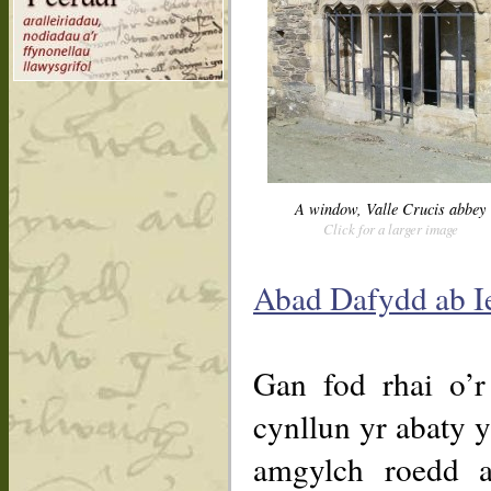
A window, Valle Crucis abbey
Click for a larger image
Abad Dafydd ab I
Gan fod rhai o’r
cynllun yr abaty y
amgylch roedd ad