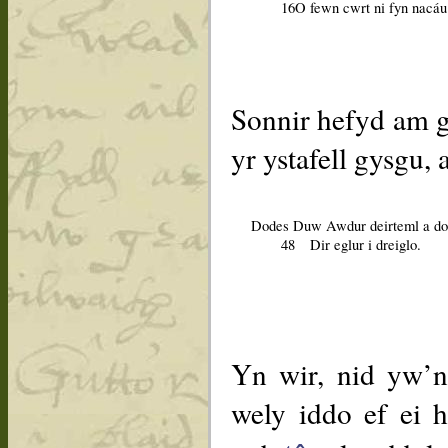
16
O fewn cwrt ni fyn nacáu
Sonnir hefyd am gy
yr ystafell gysgu, a
Dodes Duw Awdur deirteml a dor
48
Dir eglur i dreiglo.
Yn wir, nid yw’n
wely iddo ef ei 