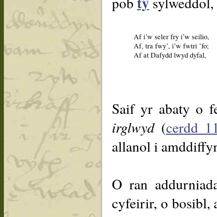
tŷ
pob
sylweddol, 
Af i’w seler fry i’w seilio,
Af, tra fwy’, i’w fwtri ’fo;
Af at Dafydd lwyd dyfal,
Saif yr abaty o 
irglwyd
(
cerdd 1
allanol i amddiffy
O ran addurniada
cyfeirir, o bosibl,