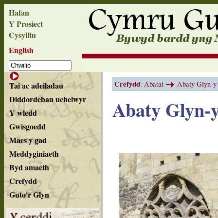
Hafan
Y Prosiect
Cysylltu
English
Crefydd
:
Abatai
Abaty Glyn-y
Tai ac adeiladau
Diddordebau uchelwyr
Abaty Glyn-y
Y wledd
Gwisgoedd
Maes y gad
Meddyginiaeth
Byd amaeth
Crefydd
Guto'r Glyn