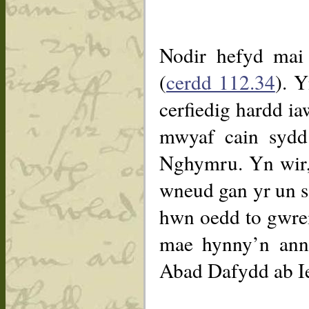
Nodir hefyd mai
(
cerdd 112.34
). 
cerfiedig hardd i
mwyaf cain sydd
Nghymru. Yn wir, 
wneud gan yr un s
hwn oedd to gwrei
mae hynny’n ann
Abad Dafydd ab Ie