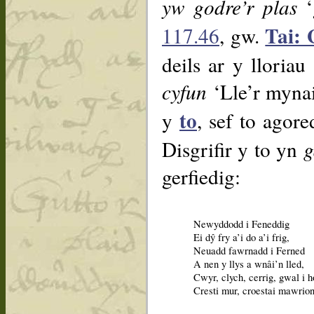
yw godre’r plas
‘
Tai:
117.46
, gw.
deils ar y llori
cyfun
‘Lle’r mynaic
to
y
, sef to agor
Disgrifir y to yn
g
gerfiedig:
Newyddodd i Feneddig
Ei dŷ fry a’i do a’i frig,
Neuadd fawrnadd i Ferned
A nen y llys a wnâi’n lled,
Cwyr, clych, cerrig, gwal i h
Cresti mur, croestai mawrion