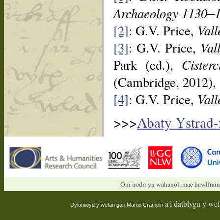
Archaeology 1130‒
[2]
: G.V. Price,
Vall
[3]
: G.V. Price,
Val
Park (ed.),
Cister
(Cambridge, 2012),
[4]
: G.V. Price,
Vall
>>>
Abaty Ystrad-f
Oni nodir yn wahanol, mae hawlfrain
a'i datblygu y we
Dyluniwyd y wefan gan
Martin Crampin