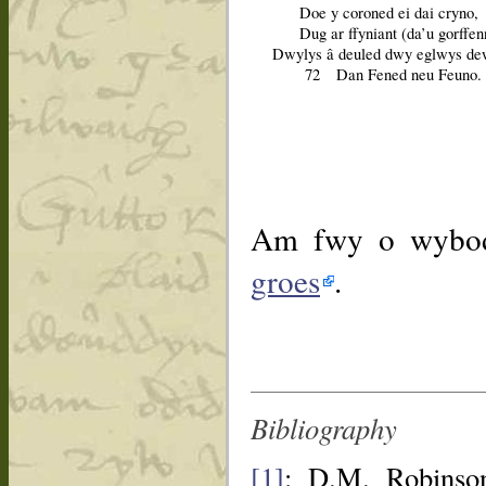
Doe y coroned ei dai cryno,
Dug ar ffyniant (da’u gorffen
Dwylys â deuled dwy eglwys de
72
Dan Fened neu Feuno.
Am fwy o wybo
groes
.
Bibliography
[1]
: D.M. Robins