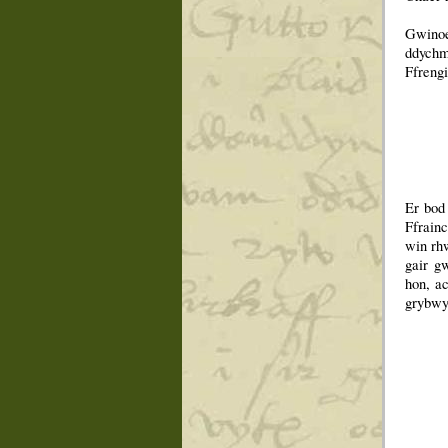
Gwinoe
ddychm
Ffreng
Er bod
Ffrainc
win rh
gair g
hon, a
grybwy