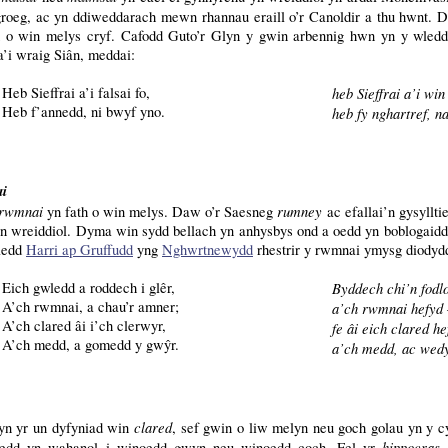
roeg, ac yn ddiweddarach mewn rhannau eraill o’r Canoldir a thu hwnt.
h o win melys cryf. Cafodd Guto’r Glyn y gwin arbennig hwn yn y wled
a’i wraig Siân, meddai:
Heb Sieffrai a’i falsai fo,
heb Sieffrai a’i wi
Heb f’annedd, ni bwyf yno.
heb fy nghartref, na
i
rwmnai
rumney
yn fath o win melys. Daw o’r Saesneg
ac efallai’n gysyllt
yn wreiddiol. Dyma win sydd bellach yn anhysbys ond a oedd yn boblogaidd
wledd
Harri ap Gruffudd
yng
Nghwrtnewydd
rhestrir y rwmnai ymysg diodydd
Eich gwledd a roddech i glêr,
Byddech chi’n fodlo
A’ch rwmnai, a chau’r amner;
a’ch rwmnai hefyd 
A’ch clared âi i’ch clerwyr,
fe âi eich clared he
A’ch medd, a gomedd y gwŷr.
a’ch medd, ac wed
clared
yn yr un dyfyniad win
, sef gwin o liw melyn neu goch golau yn y
hippocras
edd yn wahanol i winoedd gwyn neu winoedd coch. Fel yr
,