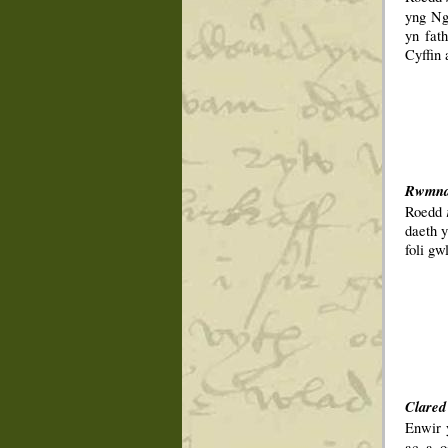
yng Ng
yn fat
Cyffin 
Rwmna
Roedd
daeth 
foli g
Clared
Enwir 
ac a o