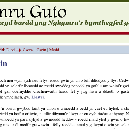
dd
:
Diod
Cwrw
|
Gwin
|
Medd
in
ch neu wyn, sych neu felys, roedd gwin yn un o brif ddiodydd y llys. Cedw
dd yn seleri’r llysoedd ac roedd swyddog penodol yn gofalu am weini’r gwi
bl gan ddefnyddio crochenwaith hardd fel y jwg hwn a ddaeth o gaste
Llestri
i; ymhellach, gw.
.
’n bosibl gwybod faint yn union o winoedd a oedd yn cael eu hyfed, a ch
eirdd yn hoff o orliwio, ni ellir dibynnu’n llwyr ar eu cyfeiriadau at hynny. N
winoedd yn para cyhyd â gwinoedd heddiw - roedd rhaid yfed y gwin o fe
g mis ar ôl medi’r grawnwin - felly roedd canmol y galwyni o win yn seler