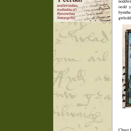
noddwr 
oedd y
bymthe
gwledd
Chaer 