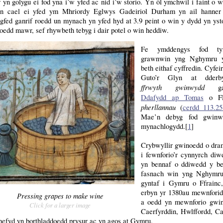
yn golygu ei fod yna i’w yfed ac nid i’w storio. Yn ôl ymchwil i faint o w
n cael ei yfed ym Mhriordy Eglwys Gadeiriol Durham yn ail hanner
gfed ganrif roedd un mynach yn yfed hyd at 3.9 peint o win y dydd yn yst
oedd mawr, sef rhywbeth tebyg i dair potel o win heddiw.
Fe ymddengys fod ty
grawnwin yng Nghymru 
beth eithaf cyffredin. Cyfeir
Guto’r Glyn at dderb
ffrwyth gwinwydd
ga
Ddafydd ap Tomas
o Fla
pherllannau
(
cerdd 113.25
Mae’n debyg fod gwinw
mynachlogydd.[
1
]
Crybwyllir gwinoedd o dram
i fewnforio’r cynnyrch di
yn bennaf o ddiwedd y be
fasnach win yng Nghymru
gyntaf i Gymru o Ffrain
erbyn yr 1380au mewnforid
Pressing grapes to make wine
a oedd yn mewnforio gwin
Click for a larger image
Caerfyrddin, Hwlffordd, C
hefyd yn borthladdoedd prysur ac yn agos at Gymru.