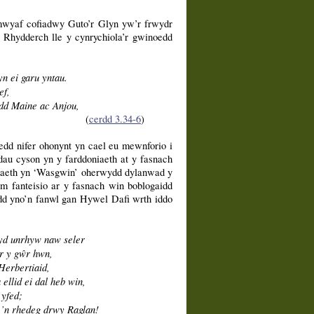
mwyaf cofiadwy Guto’r Glyn yw’r frwydr
Rhydderch lle y cynrychiola’r gwinoedd
n ei garu yntau.
ef,
edd Maine ac Anjou,
(
cerdd 3.34-6
)
edd nifer ohonynt yn cael eu mewnforio i
adau cyson yn y farddoniaeth at y fasnach
ddaeth yn ‘Wasgwin’ oherwydd dylanwad y
 fanteisio ar y fasnach win boblogaidd
edd yno’n fanwl gan Hywel Dafi wrth iddo
yd unrhyw naw seler
er y gŵr hwn,
Herbertiaid,
llid ei dal heb win,
yfed;
’n rhedeg drwy Raglan!