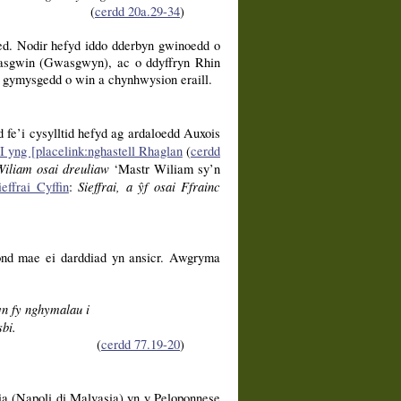
(
cerdd 20a.29-34
)
d. Nodir hefyd iddo dderbyn gwinoedd o
Gasgwin (Gwasgwyn), ac o ddyffryn Rhin
 gymysgedd o win a chynhwysion eraill.
 fe’i cysylltid hefyd ag ardaloedd Auxois
I yng [placelink:nghastell Rhaglan
(
cerdd
iliam osai dreuliaw
‘Mastr Wiliam sy’n
Sieffrai, a ŷf osai Ffrainc
ieffrai Cyffin
:
nd mae ei darddiad yn ansicr. Awgryma
yn fy nghymalau i
bi.
(
cerdd 77.19-20
)
a (Napoli di Malvasia) yn y Peloponnese