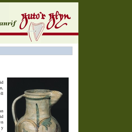
id
n,
ll
an
id
wn
 y