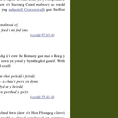
malmsey
 Daw o’r Saesneg Canol
ac roedd
d yng
nghastell Croesoswallt
gan Sieffrai
n malmsai ef,
 foed i mi fod yno.
(
cerdd 97.63-4
)
iedig â’r enw lle Romany gan mai o Roeg y
 iawn yn ystod y bymthegfed ganrif. Wrth
 eraill:
n rhoi gwledd i feirdd,
– a chau’r pwrs yn dynn;
fyd at y beirdd,
yn gwrthod y gwŷr.
(
cerdd 35.41-4
)
claret
 cyfnod hwn (daw o’r Hen Ffrangeg
)
clared
 roedd y
canoloesol yn cynnwys