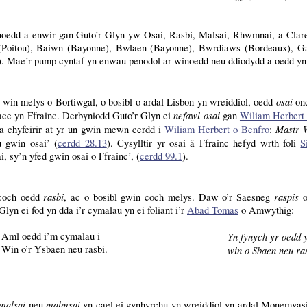
oedd a enwir gan Guto’r Glyn yw Osai, Rasbi, Malsai, Rhwmnai, a Clare
 (Poitou), Baiwn (Bayonne), Bwlaen (Bayonne), Bwrdiaws (Bordeaux), 
). Mae’r pump cyntaf yn enwau penodol ar winoedd neu ddiodydd a oedd yn
osai
 win melys o Bortiwgal, o bosibl o ardal Lisbon yn wreiddiol, oedd
ond
nefawl osai
ace yn Ffrainc. Derbyniodd Guto’r Glyn ei
gan
Wiliam Herbert 
Mastr W
 a chyfeirir at yr un gwin mewn cerdd i
Wiliam Herbert o Benfro
:
u gwin osai’ (
cerdd 28.13
). Cysylltir yr osai â Ffrainc hefyd wrth foli
S
ai, sy’n yfed gwin osai o Ffrainc’, (
cerdd 99.1
).
rasbi
raspis
coch oedd
, ac o bosibl gwin coch melys. Daw o’r Saesneg
o
Glyn ei fod yn dda i’r cymalau yn ei foliant i’r
Abad Tomas
o Amwythig:
Aml oedd i’m cymalau i
Yn fynych yr oedd 
Win o’r Ysbaen neu rasbi.
win o Sbaen neu ras
malsai
malmsai
neu
yn cael ei gynhyrchu yn wreiddiol yn ardal Monemvasi