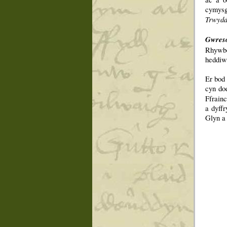
cymysg
Trwydde
Gwres
Rhywbe
heddiw
Er bod 
cyn do
Ffrain
a dyff
Glyn a