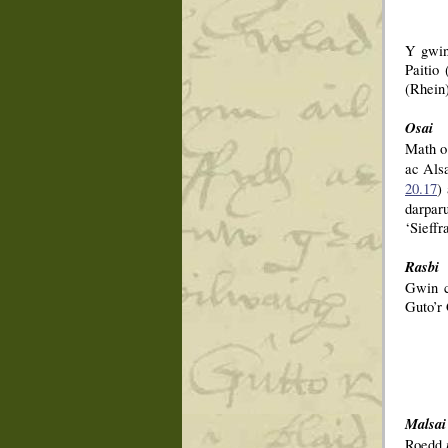
Y gwin
Paitio
(Rhein
Osai
Math o
ac Als
20.17
)
darpar
‘Sieffr
Rasbi
Gwin 
Guto’r 
Malsai
Roedd