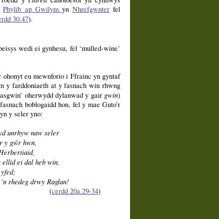
s
Phylib ap Gwilym
yn
Nhrefgwnter
fel
erdd 30.47
).
eisys wedi ei gynhesu, fel ‘mulled-wine’
er ohonyt eu mewnforio i Ffrainc yn gyntaf
yn y farddoniaeth at y fasnach win rhwng
gwin
asgwin’ oherwydd dylanwad y gair
)
fasnach boblogaidd hon, fel y mae Guto’r
n y seler yno:
yd unrhyw naw seler
er y gŵr hwn,
Herbertiaid,
llid ei dal heb win,
yfed;
’n rhedeg drwy Raglan!
(
cerdd 20a.29-34
)