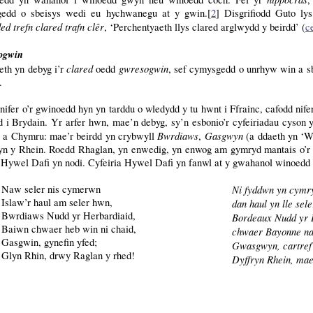
edd o sbeisys wedi eu hychwanegu at y gwin.[
2
] Disgrifiodd Guto ly
d trefn clared trafn clêr
, ‘Perchentyaeth llys clared arglwydd y beirdd’ (
c
ogwin
clared
gwresogwin
th yn debyg i’r
oedd
, sef cymysgedd o unrhyw win a sb
.
nifer o’r gwinoedd hyn yn tarddu o wledydd y tu hwnt i Ffrainc, cafodd nif
d i Brydain. Yr arfer hwn, mae’n debyg, sy’n esbonio’r cyfeiriadau cyson 
Bwrdiaws
Gasgwyn
c a Chymru: mae’r beirdd yn crybwyll
,
(a ddaeth yn ‘W
ryn y Rhein. Roedd Rhaglan, yn enwedig, yn enwog am gymryd mantais o’r 
 Hywel Dafi yn nodi. Cyfeiria Hywel Dafi yn fanwl at y gwahanol winoedd y
Naw seler nis cymerwn
Ni fyddwn yn cymr
Islaw’r haul am seler hwn,
dan haul yn lle sel
Bwrdiaws Nudd yr Herbardiaid,
Bordeaux Nudd yr 
Baiwn chwaer heb win ni chaid,
chwaer Bayonne na e
Gasgwin, gynefin yfed;
Gwasgwyn, cartref 
Glyn Rhin, drwy Raglan y rhed!
Dyffryn Rhein, mae