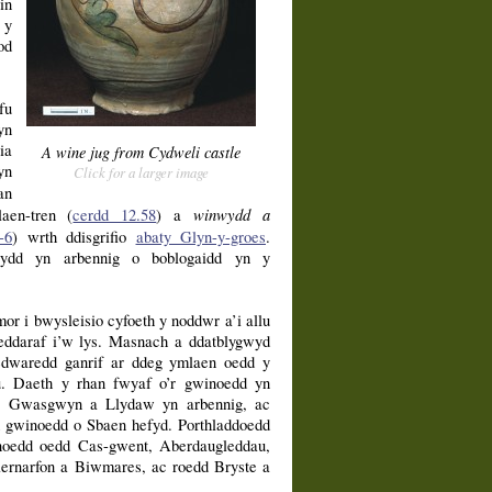
in
 y
od
fu
yn
ia
A wine jug from Cydweli castle
yn
Click for a larger image
n
winwydd a
en-tren (
cerdd 12.58
) a
-6
) wrth ddisgrifio
abaty Glyn-y-groes
.
ydd yn arbennig o boblogaidd yn y
or i bwysleisio cyfoeth y noddwr a’i allu
weddaraf i’w lys. Masnach a ddatblygwyd
dwaredd ganrif ar ddeg ymlaen oedd y
. Daeth y rhan fwyaf o’r gwinoedd yn
c, Gwasgwyn a Llydaw yn arbennig, ac
 gwinoedd o Sbaen hefyd. Porthladdoedd
oedd oedd Cas-gwent, Aberdaugleddau,
aernarfon a Biwmares, ac roedd Bryste a