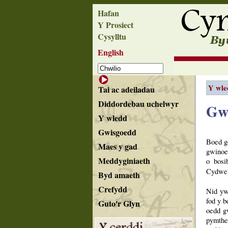
Hafan
Y Prosiect
Cysylltu
English
Y wle
Tai ac adeiladau
Diddordebau uchelwyr
Gw
Y wledd
Gwisgoedd
Boed go
Maes y gad
gwinoe
Meddyginiaeth
o bosi
Cydwel
Byd amaeth
Crefydd
Nid yw
fod y b
Guto'r Glyn
oedd g
pymthe