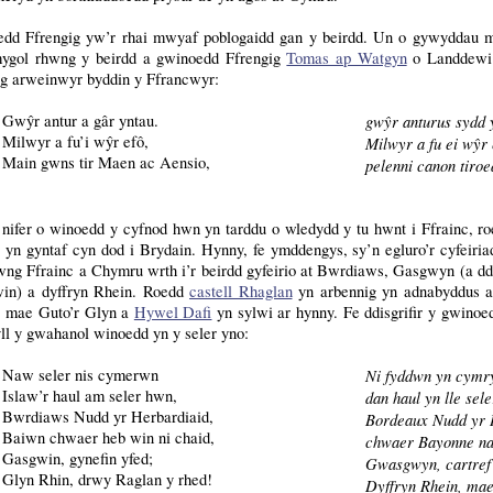
dd Ffrengig yw’r rhai mwyaf poblogaidd gan y beirdd. Un o gywyddau 
ygol rhwng y beirdd a gwinoedd Ffrengig
Tomas ap Watgyn
o Landdewi 
ig arweinwyr byddin y Ffrancwyr:
Gwŷr antur a gâr yntau.
gwŷr anturus sydd y
Milwyr a fu’i wŷr efô,
Milwyr a fu ei wŷr 
Main gwns tir Maen ac Aensio,
pelenni canon tiro
 nifer o winoedd y cyfnod hwn yn tarddu o wledydd y tu hwnt i Ffrainc, ro
 yn gyntaf cyn dod i Brydain. Hynny, fe ymddengys, sy’n egluro’r cyfeiri
wng Ffrainc a Chymru wrth i’r beirdd gyfeirio at Bwrdiaws, Gasgwyn (a 
win) a dyffryn Rhein. Roedd
castell Rhaglan
yn arbennig yn adnabyddus am
c mae Guto’r Glyn a
Hywel Dafi
yn sylwi ar hynny. Fe ddisgrifir y gwino
ll y gwahanol winoedd yn y seler yno:
Naw seler nis cymerwn
Ni fyddwn yn cymr
Islaw’r haul am seler hwn,
dan haul yn lle sel
Bwrdiaws Nudd yr Herbardiaid,
Bordeaux Nudd yr 
Baiwn chwaer heb win ni chaid,
chwaer Bayonne na e
Gasgwin, gynefin yfed;
Gwasgwyn, cartref 
Glyn Rhin, drwy Raglan y rhed!
Dyffryn Rhein, mae